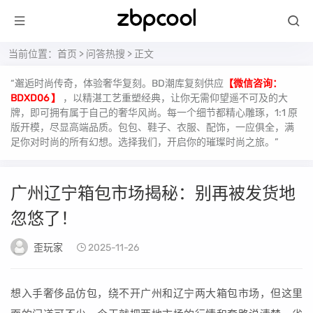
当前位置：
首页
>
问答热搜
> 正文
“邂逅时尚传奇，体验奢华复刻。BD潮库复刻供应
【微信咨询：
BDXD06 】
，以精湛工艺重塑经典，让你无需仰望遥不可及的大
牌，即可拥有属于自己的奢华风尚。每一个细节都精心雕琢，1:1 原
版开模，尽显高端品质。包包、鞋子、衣服、配饰，一应俱全，满
足你对时尚的所有幻想。选择我们，开启你的璀璨时尚之旅。”
广州辽宁箱包市场揭秘：别再被发货地
忽悠了！
歪玩家
2025-11-26
想入手奢侈品仿包，绕不开广州和辽宁两大箱包市场，但这里