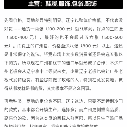
先看价格，两地差异特别明显。辽宁包整体价格低，不代表没
好货 —— 通货一两张（100-200 元）就能拿到，好点的三四张
（300-400 元），最好的也不会超过五六张（500-600
元）。而真正的广州包，价格至少八张（800 元）以上，这还
是非常保守的说法。毕竟市场上大多数消费者还是会选五张以
下的货，所以现在广州和辽宁的档口早就形成了合作：不少广
州老板会从辽宁拿中上等货来卖，少量辽宁老板也会让广州老
板代发特级货。有些提前做了攻略的人，特别在意发货地，觉
得从哪发就是哪的货，其实根本不是这么回事。
再看种类，两地的定位也不同。辽宁这边，只要不是特别冷门
的款式，基本都会开模生产，选择多；而广州更侧重高品质、
高售价的款，因为这类货的目标人群有限，所以只生产热门品
牌的热门款，比如驴家、香家那些大家常抢的款式。