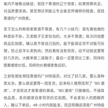
离内不被看出破绽，就找个靠谱的辽宁商家；如果预算充足，
对品质要求高，甚至想达到能让专业鉴定师难辨的程度，就找
靠谱的广州商家。
至于怎么判断商家靠谱不靠谱，有几个小技巧：首先看他做的
种类杂不杂，又卖鞋子又卖包包的，大多不靠谱；其次问他要
商品实拍图，确认是不是自己拍的，能不能保证货不对版可处
理，防止挂羊头卖狗肉；然后看有没有现货，动不动就说要等
好几天的，大概率是二道贩子；最后一定要货比三家，同样的
图看哪家价低，同样的价看哪家售后好。
之前有朋友想找靠谱的广州特级货，对比了好几家，要么是种
类太杂，要么是说要等一周发货，后来经人推荐找到了 “BD 潮
库”，才发现这才是靠谱的渠道。“BD 潮库” 只做箱包，不搞其
他品类，发的都是自家现货的实拍图，不会拿别人的图糊弄
人，确认下单后，48 小时内就能发，而且明确说清是广州特级