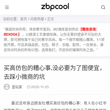
当前位置：
首页
>
问答热搜
> 正文
“邂逅时尚传奇，体验奢华复刻。BD潮库复刻供应
【微信咨询：
BDXD06 】
，以精湛工艺重塑经典，让你无需仰望遥不可及的大
牌，即可拥有属于自己的奢华风尚。每一个细节都精心雕琢，1:1 原
版开模，尽显高端品质。包包、鞋子、衣服、配饰，一应俱全，满
足你对时尚的所有幻想。选择我们，开启你的璀璨时尚之旅。”
买高仿包的糟心事,没必要为了图便宜，
去踩小微商的坑
歪玩家
2025-11-25
最近总听身边朋友吐槽买高仿包的糟心事：有人在小红书