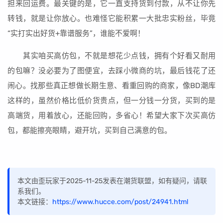
担来回运费。最关键的是，它一直支持货到付款，从不让你先
转钱，就是让你放心。也难怪它能积累一大批忠实粉丝，毕竟
“实打实出好货+靠谱服务”，谁能不爱啊！
其实咱买高仿包，不就是想花少点钱，拥有个好看又耐用
的包嘛？没必要为了图便宜，去踩小微商的坑，最后钱花了还
闹心。找那些真正想做长期生意、看重回购的商家，像BD潮库
这样的，虽然价格比低价货贵点，但一分钱一分货，买到的是
高端货，用着放心，还能回购，多省心！希望大家下次买高仿
包，都能擦亮眼睛，避开坑，买到自己满意的包。
本文由歪玩家于2025-11-25发表在潮货联盟，如有疑问，请联
系我们。
本文链接：
https://www.hucce.com/post/24941.html