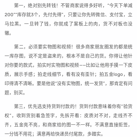
第一，绝对别先转钱！不管商家说得多好听，“今天下单减
200”“库存就3个，先付先得”，只要让你先转微信、支付宝，立
马拉黑。一旦转了钱，你就成了案板上的肉，货不对板也没
辙。
第二，必须要实物图和视频！很多商家朋友圈发的都是统
一库存图，说不定是盗来的，根本不是自己的货。你得让他针
对你要的款式，拍实时实物图和视频——比如让他用手摸一下皮
质，展示手感；拍走线细节，看有没有歪针；拍五金logo，看
印得清不清晰。要是他说“没有实物图，统一发货”，那肯定有问
题，别买。
第三，优先选支持货到付款的！货到付款意味着你有“验货
权”，收到货别着急签字，先拆开看：皮质对不对，走线齐不
齐，五金亮不亮，和商家给的图一不一样。不满意直接拒签，
一分钱不用花；满意再给快递员付尾款，多踏实。