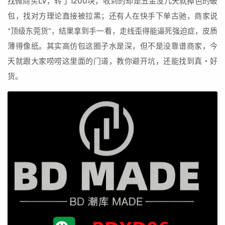
找微商买LV，转了1200块，收到的却是五金没几天就掉色的破
包，找对方理论直接被拉黑；还有人在快手下单古驰，商家说
“顶级东莞货”，结果拿到手一看，走线歪得能逼死强迫症，皮质
薄得像纸。其实高仿包这圈子水是深，但不是没靠谱商家，今
天就跟大家唠唠这里面的门道，教你避开坑，还能找到真・好
货。