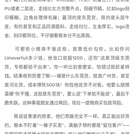
PU或者二层皮，走线比北方货整齐点，但细节糙，比如logo刻
印模糊，边角处理得毛躁；最顶的是东莞货，用的是头层牛
皮，有的甚至和正品同源面料，走线均匀，五金厚实，logo烫
金、刻印都到位，不仔细看根本分不出真假。
可那些小微商不管这些，就靠低价勾你。比如你问
LVneverfull多少钱，他张口就报1200，还吹“这是顶级东莞
货，专柜都验不出来”。你一听比别家便宜，怕错过就赶紧转
钱。结果收到货傻了眼——哪是什么东莞货，就是广州货，甚至
是河北货，成本撑死500块！你找他说货不对板，他要么胡搅
蛮缠“你不懂，这就是东莞货”，要么说“下单就不能退”，最后干
脆失联。这种事我朋友遇过两回，现在一提微商买包就骂街。
再说说靠谱的商家，他们思路完全不一样。真正能出好货
的，根本不盯着“一锤子买卖”，满脑子想的都是“留住客户”——