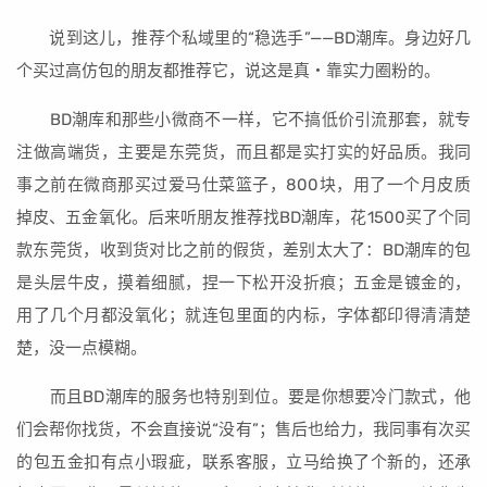
说到这儿，推荐个私域里的“稳选手”——BD潮库。身边好几
个买过高仿包的朋友都推荐它，说这是真・靠实力圈粉的。
BD潮库和那些小微商不一样，它不搞低价引流那套，就专
注做高端货，主要是东莞货，而且都是实打实的好品质。我同
事之前在微商那买过爱马仕菜篮子，800块，用了一个月皮质
掉皮、五金氧化。后来听朋友推荐找BD潮库，花1500买了个同
款东莞货，收到货对比之前的假货，差别太大了：BD潮库的包
是头层牛皮，摸着细腻，捏一下松开没折痕；五金是镀金的，
用了几个月都没氧化；就连包里面的内标，字体都印得清清楚
楚，没一点模糊。
而且BD潮库的服务也特别到位。要是你想要冷门款式，他
们会帮你找货，不会直接说“没有”；售后也给力，我同事有次买
的包五金扣有点小瑕疵，联系客服，立马给换了个新的，还承