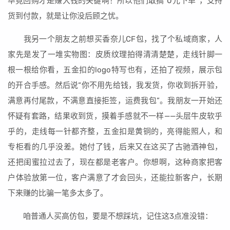
毕竟回购才是赚大钱的关键啊！所以他们敢搞“0元下单”，支持
货到付款，就是让你没后顾之忧。
我另一个朋友之前想买香奈儿CF包，找了个私域商家，人
家先是发了一堆实物图：皮质纹理拍得清清楚楚，走线针脚一
根一根给你看，五金扣的logo特写也有，还拍了视频，展示包
的开合手感。然后说“你不用先给钱，我发货，你收到拆开验，
满意再付尾款，不满意直接拒签，运费我包”。我朋友一开始还
怀疑有套路，结果收到货，摸着手感就不一样——头层牛皮软乎
乎的，走线每一针都齐整，五金扣是黄铜的，亮得能照人，和
专柜看的几乎没差。她付了钱，后来又在这买了古驰酒神包，
还把闺蜜拉过去了，现在都是老客户。你想啊，这种商家把客
户体验放第一位，客户满意了才会回头，还能拉新客户，长期
下来赚的比骗一笔多太多了。
咱普通人买高仿包，要是不想踩坑，记住这3点准没错：