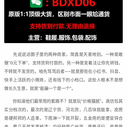
先说说这圈子里的两种商家，简直是天差地别。一种是敢
做“0元下单”、支持货到付款的，另一种是变着法让你先转钱，
不转就不发货的。咱先骂骂后者——就是那些在小红书、抖音、
快手上活跃的小微商，还有线下的小档口。这些人根本不是想
做长久生意，就是“能骗一个是一个”。
你知道他们最常用的套路不？就是玩“价格猫腻”。高仿包其
实分档次的，最次的是辽宁货、河北货，几百块就能拿，皮质
是硬邦邦的人造革，下雨淋一下就开裂，五金用的是便宜锌合
金，戴几天就发黑掉漆；中间档是广州货，质量还行，皮质是