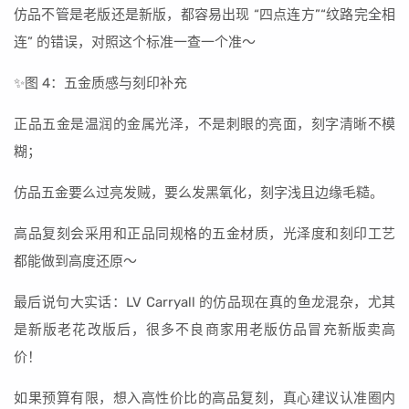
仿品不管是老版还是新版，都容易出现 “四点连方”“纹路完全相
连” 的错误，对照这个标准一查一个准～
✨图 4：五金质感与刻印补充
正品五金是温润的金属光泽，不是刺眼的亮面，刻字清晰不模
糊；
仿品五金要么过亮发贼，要么发黑氧化，刻字浅且边缘毛糙。
高品复刻会采用和正品同规格的五金材质，光泽度和刻印工艺
都能做到高度还原～
最后说句大实话：LV Carryall 的仿品现在真的鱼龙混杂，尤其
是新版老花改版后，很多不良商家用老版仿品冒充新版卖高
价！
如果预算有限，想入高性价比的高品复刻，真心建议认准圈内