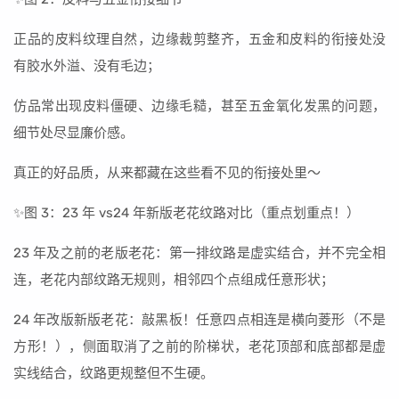
正品的皮料纹理自然，边缘裁剪整齐，五金和皮料的衔接处没
有胶水外溢、没有毛边；
仿品常出现皮料僵硬、边缘毛糙，甚至五金氧化发黑的问题，
细节处尽显廉价感。
真正的好品质，从来都藏在这些看不见的衔接处里～
✨图 3：23 年 vs24 年新版老花纹路对比（重点划重点！）
23 年及之前的老版老花：第一排纹路是虚实结合，并不完全相
连，老花内部纹路无规则，相邻四个点组成任意形状；
24 年改版新版老花：敲黑板！任意四点相连是横向菱形（不是
方形！），侧面取消了之前的阶梯状，老花顶部和底部都是虚
实线结合，纹路更规整但不生硬。