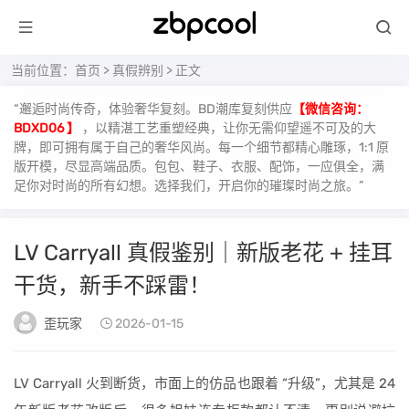
当前位置：
首页
>
真假辨别
> 正文
“邂逅时尚传奇，体验奢华复刻。BD潮库复刻供应
【微信咨询：
BDXD06 】
，以精湛工艺重塑经典，让你无需仰望遥不可及的大
牌，即可拥有属于自己的奢华风尚。每一个细节都精心雕琢，1:1 原
版开模，尽显高端品质。包包、鞋子、衣服、配饰，一应俱全，满
足你对时尚的所有幻想。选择我们，开启你的璀璨时尚之旅。”
LV Carryall 真假鉴别｜新版老花 + 挂耳
干货，新手不踩雷！
歪玩家
2026-01-15
LV Carryall 火到断货，市面上的仿品也跟着 “升级”，尤其是 24