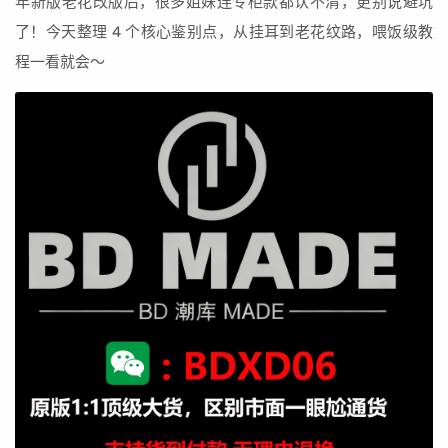
年新版老花改版后，很多姐妹连专柜款都认不清，更别说避坑
了！今天整理 4 个核心鉴别点，从挂耳到老花纹路，喂饭级教
程一看就会～