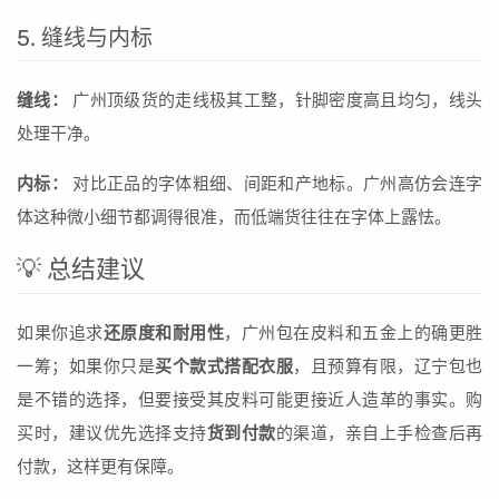
5. 缝线与内标
缝线：
广州顶级货的走线极其工整，针脚密度高且均匀，线头
处理干净。
内标：
对比正品的字体粗细、间距和产地标。广州高仿会连字
体这种微小细节都调得很准，而低端货往往在字体上露怯。
💡 总结建议
如果你追求
还原度和耐用性
，广州包在皮料和五金上的确更胜
一筹；如果你只是
买个款式搭配衣服
，且预算有限，辽宁包也
是不错的选择，但要接受其皮料可能更接近人造革的事实。购
买时，建议优先选择支持
货到付款
的渠道，亲自上手检查后再
付款，这样更有保障。