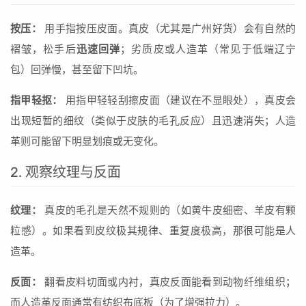
按压：
用手指按压皮面。真皮（尤其是广州好货）会有自然的
褶皱，松手后
迅速回弹
；劣质皮或人造革（常见于低端辽宁
包）回弹慢，甚至留下凹坑。
指甲轻抠：
用指甲轻轻刮擦皮面（建议在不显眼处），真皮会
出现短暂的细纹（类似于皮肤的毛孔反应）且迅速消失；人造
革则可能留下明显划痕或无变化。
2. 观察纹理与反面
纹理：
真皮的毛孔是天然不规则的（如黄牛皮细密、羊皮有颗
粒感）。如果看到皮纹极其规律、重复度极高，那很可能是人
造革。
反面：
翻看皮料切面或内衬，真皮反面能看到动物纤维组织；
而人造革反面通常有纺织布底板（为了增强拉力）。