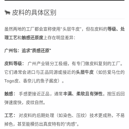
🐂 皮料的具体区别
虽然两地的工厂都会宣称使用“头层牛皮”，但在皮料的
等级、处
理工艺
和
触感还原度
上存在明显差异：
广州包：追求“质感还原”
皮料等级：
广州产业链分工极细，有专门做皮料复刻的工厂。
它们通常会进口与正品同源或接近的
头层牛皮
（如仿爱马仕的
Togo皮、香奈儿的鱼子酱皮）。
触感：
手感更接近正品，通常
丰满、柔软且有弹性
。按压后回
弹速度快，皮纹自然。
工艺：
对皮料的后期处理（如染色、压纹）技术更成熟，不易
掉色，甚至能模仿出真皮特有的“肉感”。