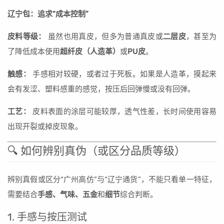
辽宁包：追求“成本控制”
皮料等级：
虽然也用真皮，但多为普通真皮或
二层皮
，甚至为
了降低成本使用
超纤皮（人造革）
或
PU皮
。
触感：
手感相对较硬，或者过于死板。如果是人造革，摸起来
会有发涩、塑料感重的感觉，按压后回弹慢或没有回弹。
工艺：
皮料表面的涂层可能较厚，透气性差，长时间使用容易
出现开裂或掉皮现象。
🔍 如何辨别真伪（或区分品质等级）
辨别真假或区分“广州高仿”与“辽宁通货”，不能只看单一特征，
需要结合
手感、气味、五金
和
细节
综合判断。
1. 手感与按压测试