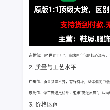
东莞包
：是"世界工厂"，高端国产包的核心源头
2. 质量与工艺水平
广州包
：质量参差不齐，有好有坏，整体偏向中低
东莞包
：做工普遍更精细，追求"高还原度"，从
3. 价格区间