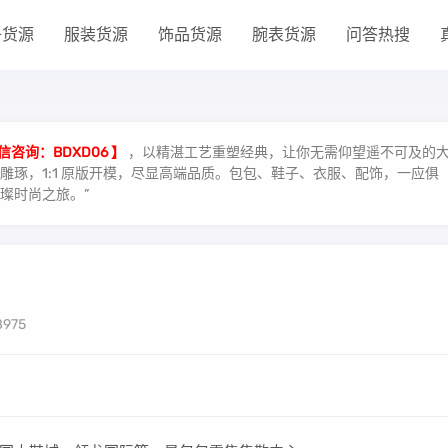
子货源
服装货源
饰品货源
腕表货源
问答热搜
信咨询：BDXD06 】
，以精湛工艺重塑经典，让你无需仰望遥不可及的
琢，1:1 原版开模，尽显高端品质。包包、鞋子、衣服、配饰，一应俱
璨时尚之旅。”
8975