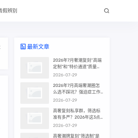
真假辨别
最新文章
大
2026年7月奢潮复刻“高端
定制”和“特价通道”质量差
很多吗？内行人说出真相
2026-07-29
2026年7月高端奢潮圈怎
么选不踩坑？强迫症工作
室的筛选机制是真相还是
2026-07-29
噱头
高奢复刻私享群，筛选标
准有多严？2026年这3点
才是真相
2026-07-29
高奢潮牌复刻“筛选制”是