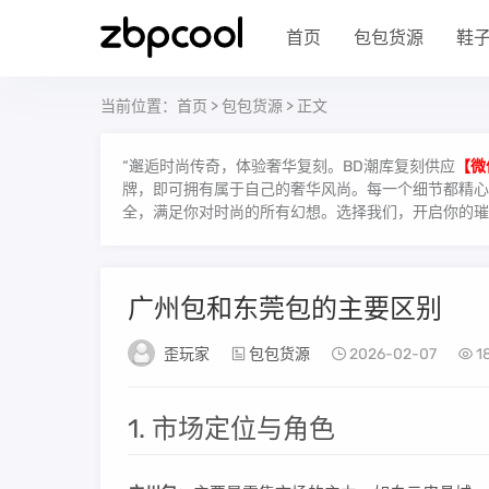
首页
包包货源
鞋
当前位置：
首页
>
包包货源
> 正文
“邂逅时尚传奇，体验奢华复刻。BD潮库复刻供应
【微
牌，即可拥有属于自己的奢华风尚。每一个细节都精心雕
全，满足你对时尚的所有幻想。选择我们，开启你的璀
广州包和东莞包的主要区别
歪玩家
包包货源
2026-02-07
1
1. 市场定位与角色