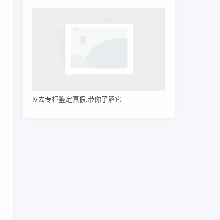
拿
lv去专柜鉴定真假,带你了解它