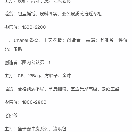
主打：硬箱、高端手提、经典老花
验货：包型挺括、皮料厚实、变色皮质感接近专柜
零售价：1600–2200
二、Chanel 香奈儿｜天花板：创造者｜高端：老佛爷｜性价
比：宙斯
创造者（圈内公认第一）
主打：CF、19Bag、方胖子、金球
验货：菱格饱满不塌、羊皮细腻、五金光泽高级、走线工整
零售价：1800–2800
老佛爷
主打：鱼子酱牛皮系列、流浪包