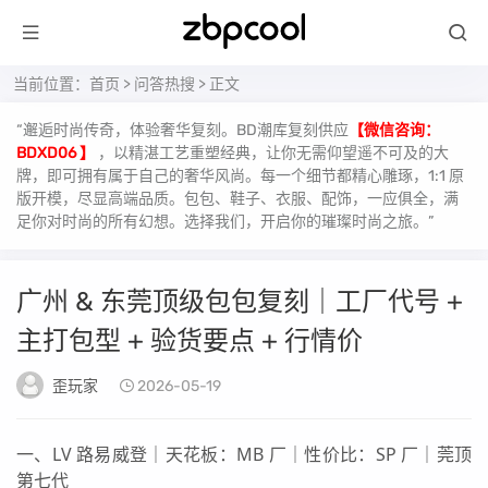
当前位置：
首页
>
问答热搜
> 正文
“邂逅时尚传奇，体验奢华复刻。BD潮库复刻供应
【微信咨询：
BDXD06 】
，以精湛工艺重塑经典，让你无需仰望遥不可及的大
牌，即可拥有属于自己的奢华风尚。每一个细节都精心雕琢，1:1 原
版开模，尽显高端品质。包包、鞋子、衣服、配饰，一应俱全，满
足你对时尚的所有幻想。选择我们，开启你的璀璨时尚之旅。”
广州 & 东莞顶级包包复刻｜工厂代号 +
主打包型 + 验货要点 + 行情价
歪玩家
2026-05-19
一、LV 路易威登｜天花板：MB 厂｜性价比：SP 厂｜莞顶
第七代