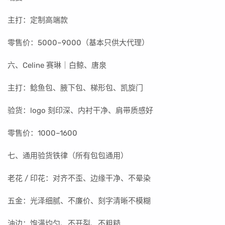
主打：定制高端款
零售价：5000–9000（基本只供大代理）
六、Celine 赛琳｜白鲸、唐泉
主打：鲶鱼包、腋下包、梯形包、凯旋门
验货：logo 刻印深、内衬干净、肩带质感好
零售价：1000–1600
七、通用验货铁律（所有包包通用）
老花 / 印花：对齐不歪、边缘干净、不晕染
五金：光泽细腻、不廉价、刻字清晰不模糊
油边：饱满均匀、不开裂、不粗糙