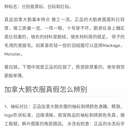
种标志：分别是黑标、白标和红标。
真品加拿大鹅基本特点 做工一流。正品的大鹅表面面料比较
厚，做工质量一流，一阵一眼，十年穿不坏。鹅穿在身上确实
是比较重的，填充的材料是鹅绒，填充材料用的很足。 领子的
毛用的是狼毛。如果喜欢轻一些的羽绒服可以选择Mackage，
Moncler。
看拉链。下图中就是正品的拉链了，质感很厚重的，绝非假货
那般单薄。
加拿大鹅衣服真假怎么辨别
1、袖标对比：正品加拿大鹅衣服的袖标刺绣颜色准确、精致，
logo形状标准，边缘清晰。假冒商品的袖标刺绣颜色失真，做
工粗糙，枫叶图案的角部圆润。 水洗标检查：正品的水洗标字