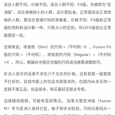
适合人群不同，价格不同。适合人群不同：Fit版，也被称为“亚
洲版”，适合体格较小的人群，设计更贴身。正常版适合正常体
格的人群，更适合普通尺码的穿着者。价格不同：Fit版和正常
版的用料和设计都一样，只是大小的区别，所以Fit版会比正常
版便宜一些。
总体来说，修身款（Slim）的尺码 =（平时码 -1），Fusion Fit
版的尺码 =（平时码），常规款的尺码（Regular）=（平时码
+1）。所以，根据在中国买衣服的尺码适当换算调整即可。
折合人民币的话差不多在六千左右的价格，还有就是一般鹅是
不打折的，目前市面上的仿品也是很多的，在国内6k多买的一
定就不是正品，仿品很多，购买最好还是去专柜。
边缘缝线粗糙，可能有歪斜情况。 加拿大鹅亚洲版（fusion
fit）专为亚洲人身材打造，袖子和衣长较短，尺码比美码大一