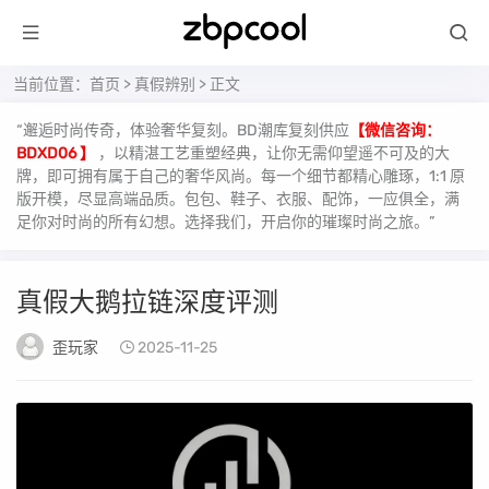
当前位置：
首页
>
真假辨别
> 正文
“邂逅时尚传奇，体验奢华复刻。BD潮库复刻供应
【微信咨询：
BDXD06 】
，以精湛工艺重塑经典，让你无需仰望遥不可及的大
牌，即可拥有属于自己的奢华风尚。每一个细节都精心雕琢，1:1 原
版开模，尽显高端品质。包包、鞋子、衣服、配饰，一应俱全，满
足你对时尚的所有幻想。选择我们，开启你的璀璨时尚之旅。”
真假大鹅拉链深度评测
歪玩家
2025-11-25