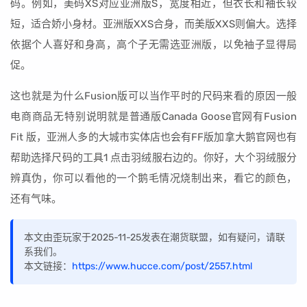
码。例如，美码XS对应亚洲版S，宽度相近，但衣长和袖长较
短，适合娇小身材。亚洲版XXS合身，而美版XXS则偏大。选择
依据个人喜好和身高，高个子无需选亚洲版，以免袖子显得局
促。
这也就是为什么Fusion版可以当作平时的尺码来看的原因一般
电商商品无特别说明就是普通版Canada Goose官网有Fusion
Fit 版，亚洲人多的大城市实体店也会有FF版加拿大鹅官网也有
帮助选择尺码的工具1 点击羽绒服右边的。你好，大个羽绒服分
辨真伪，你可以看他的一个鹅毛情况烧制出来，看它的颜色，
还有气味。
本文由歪玩家于2025-11-25发表在潮货联盟，如有疑问，请联
系我们。
本文链接：
https://www.hucce.com/post/2557.html