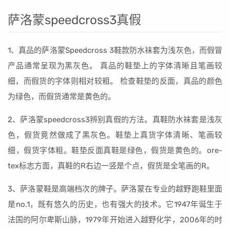
萨洛蒙speedcross3真假
1、真品的萨洛蒙Speedcross 3鞋款防水袜套为浅灰色，而假冒
产品通常呈现为黑灰色。 真品的鞋垫上的字体清晰且笔画较
细，而假货的字体则相对较粗。 检查鞋垫的反面，真品的颜色
为绿色，而假货通常是黄色的。
2、萨洛蒙speedcross3辨别真假的方法。真鞋防水袜套是浅灰
色，假货竟然做成了黑灰色。鞋垫上真货字体清晰、笔画较
细，假货字体粗。鞋垫反面真鞋是绿色，假货是黄色的。ore-
tex标志方面，真鞋的R右边一竖是个点，假货是全笔画的R。
3、萨洛蒙鞋是高端档次的牌子。萨洛蒙在专业的越野跑鞋里面
是no.1，既有悠久的历史，也有强大的技术。它1947年诞生于
法国的阿尔卑斯山脉，1979年开始进入越野化学，2006年的时