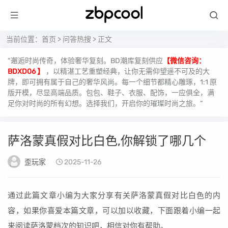
当前位置：
首页
>
问答热搜
> 正文
“邂逅时尚传奇，体验奢华复刻。BD潮库复刻供应
【微信咨询：
BDXD06 】
，以精湛工艺重塑经典，让你无需仰望遥不可及的大
牌，即可拥有属于自己的奢华风尚。每一个细节都精心雕琢，1:1 原
版开模，尽显高端品质。包包、鞋子、衣服、配饰，一应俱全，满
足你对时尚的所有幻想。选择我们，开启你的璀璨时尚之旅。”
萨洛蒙真假对比白色,你解锁了哪几个
歪玩家
2025-11-26
通过此篇文章小编为大家分享有关萨洛蒙真假对比白色的内
容，如果你喜爱本篇文章，可以加以收藏，下面跟着小编一起
来阅读萨洛蒙档次的知识吧，相信对你有帮助。