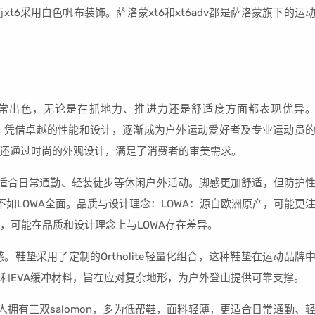
xt6采用白色帆布装饰。萨洛蒙xt6和xt6adv都是萨洛蒙旗下的运
上非常出色，无论是在抓地力、推进力还是舒适度方面都表现优异
系列，凭借卓越的性能和设计，逐渐成为户外运动爱好者及专业运动员
还通过时尚的外观设计，满足了消费者的审美需求。
，更适合日常通勤、轻装徒步等休闲户外活动。脚感更加舒适，但防护
不如LOWA全面。品质与设计理念：LOWA：源自欧洲原产，可能更
购，可能在品质和设计理念上与LOWA存在差异。
脚感。鞋垫采用了定制的Ortholite轻量化组合，这种鞋垫在运动品牌
rip和EVA缓冲材料，旨在应对复杂地形，为户外登山提供可靠支撑。
个人拥有三双salomon，多为低帮鞋，面料轻薄，更适合日常通勤、