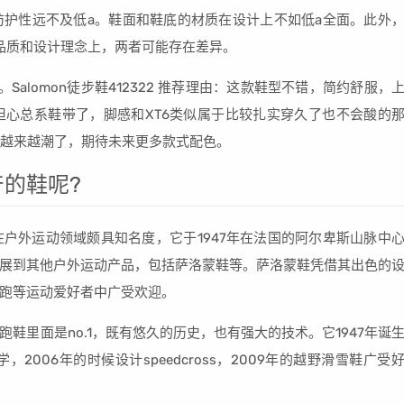
护性远不及低a。鞋面和鞋底的材质在设计上不如低a全面。此外
。品质和设计理念上，两者可能存在差异。
alomon徒步鞋412322 推荐理由：这款鞋型不错，简约舒服，
心总系鞋带了，脚感和XT6类似属于比较扎实穿久了也不会酸的
品牌越来越潮了，期待未来更多款式配色。
的鞋呢?
户外运动领域颇具知名度，它于1947年在法国的阿尔卑斯山脉中
展到其他户外运动产品，包括萨洛蒙鞋等。萨洛蒙鞋凭借其出色的
跑等运动爱好者中广受欢迎。
鞋里面是no.1，既有悠久的历史，也有强大的技术。它1947年诞
2006年的时候设计speedcross，2009年的越野滑雪鞋广受