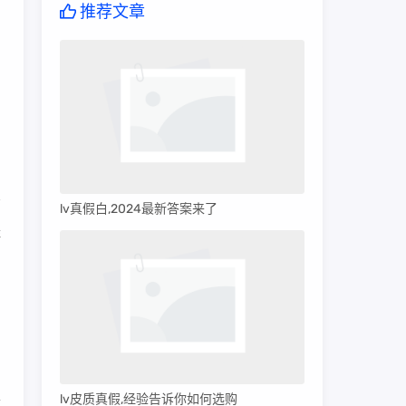
推荐文章
lv真假白,2024最新答案来了
鞋
的
，
性
lv皮质真假,经验告诉你如何选购