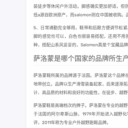
装徒步等休闲户外活动。脚感确实更加舒适，但防
低a源自欧洲原产，而salomon则在中国被收购
5、日常通勤完全够用，鞋带和后跟方便调节松紧。S
脚的感觉也可以，白色也很容易搭配，还用不用担
种，搭配山系风妥妥的，Salomon真是个宝藏
萨洛蒙是哪个国家的品牌所生产
萨洛蒙鞋所属的品牌源于法国。萨洛蒙这个品牌在
地带创立。品牌以生产滑雪装备起家，后来逐渐拓
计、高品质的材料和良好的功能性，在徒步、越野
萨洛蒙鞋是高端档次的牌子。萨洛蒙在专业的越野跑
于法国的阿尔卑斯山脉，1979年开始进入越野化学，
评，2011年称为专业户外越野跑鞋品牌。