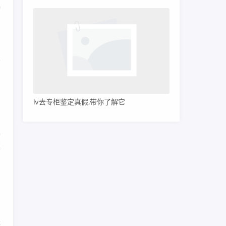
动
。
的
lv去专柜鉴定真假,带你了解它
性
注
中
轻