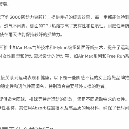
反弹。
载了约3000颗动力巢颗粒，提供良好的缓震效果，每一步都能体验
，透气不闷脚，侧面的TPU热熔提高了支撑性和包裹性。耐磨性与
使在雨天也能保持较好的抓地力。
推出如Air Max气垫技术和Flyknit编织鞋面等新技术，提升了运
脚型和运动需求设计的运动鞋，如Air Max系列和Free Run
直接关系到运动表现和健康。以下是一些脚感不错的女士跑鞋品牌
出色的稳定性和透气性而闻名，特别适合需要额外支撑的跑者。
提供适合网球、排球等特定运动的鞋款，满足不同运动需求的女性
性著称，其使用Abzorb缓震技术及高品质的原材料，确保了长时