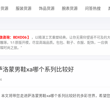
子货源
服装货源
饰品货源
腕表货源
问答热搜
信咨询：BDXD06 】
，以精湛工艺重塑经典，让你无需仰望遥不可及的
琢，1:1 原版开模，尽显高端品质。包包、鞋子、衣服、配饰，一应俱
璨时尚之旅。”
萨洛蒙男鞋xa哪个系列比较好
4
本文将带您走进萨洛蒙男鞋xa哪个系列比较好的多彩世界，希望