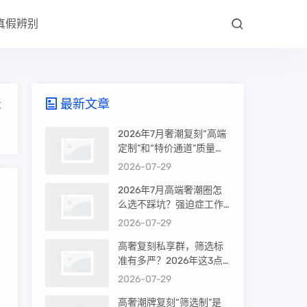
真假辨别
最新文章
大
2026年7月奢潮复刻“高端
定制”和“特价通道”质量差
很多吗？内行人说出真相
2026-07-29
2026年7月高端奢潮圈怎
么选不踩坑？强迫症工作
室的筛选机制是真相还是
2026-07-29
噱头
高奢复刻私享群，筛选标
准有多严？2026年这3点
您
才是真相
2026-07-29
高奢潮牌复刻“筛选制”是