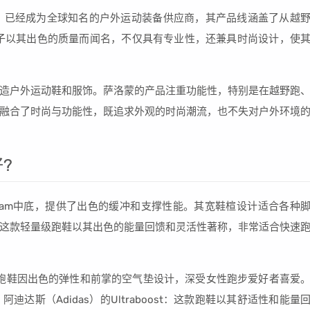
来，已经成为全球知名的户外运动装备供应商，其产品线涵盖了从越
子以其出色的质量而闻名，不仅具有专业性，还兼具时尚设计，使
造户外运动鞋和服饰。萨洛蒙的产品注重功能性，特别是在越野跑
融合了时尚与功能性，既追求外观的时尚潮流，也不失对户外环境
?
resh Foam中底，提供了出色的缓冲和支撑性能。其宽鞋楦设计适合各种
el v2：这款轻量级跑鞋以其出色的能量回馈和灵活性著称，非常适合快速
s 37：此款跑鞋因出色的弹性和前掌的空气垫设计，深受女性跑步爱好者喜爱
阿迪达斯（Adidas）的Ultraboost：这款跑鞋以其舒适性和能量