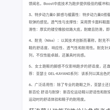
馈闻名，Boost中底技术为跑步提供极佳的缓冲和
3、特步动力巢0 脚感与缓震性：特步动力巢0搭
软弹的感觉。透气性与支撑性：采用贾卡面料鞋面
滑性：厚实的镂空橡胶纹路大底，耐磨且防滑，即
4、耐克（Nike）：以其技术创新而著称，耐克不断
鞋的舒适度、响应性、透气性和耐用性。耐克针对女性
列，不仅性能卓越，还兼具时尚感。
5、女士跑鞋的脚感不仅影响跑步的舒适度，还
荐：亚瑟士 GEL-KAYANO系列：该系列以其
6、广泛适用性：除了专业的跑鞋之外，亚瑟士还
新百伦 舒适与耐穿：新百伦运动鞋以舒适性和耐穿
运动时的舒适体验和鞋子的耐用度。