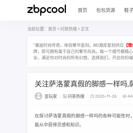
首页
包包货源
鞋
当前位置：
首页
>
问答热搜
> 正文
“邂逅时尚传奇，体验奢华复刻。BD潮库复刻供应
【微
牌，即可拥有属于自己的奢华风尚。每一个细节都精心雕
全，满足你对时尚的所有幻想。选择我们，开启你的璀
关注萨洛蒙真假的脚感一样吗,
歪玩家
问答热搜
2025-11-26
44
在探讨萨洛蒙真假的脚感一样吗的各种可能性时，
能从中获得灵感和知识。