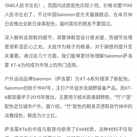
1340人民币左右），而国内这款配色比较少找，价格也要1700
人民币左右了，不过中国Salomon官方天猫旗舰店，在本月18
日会推出全新日食黑配色，届时喜欢的朋友不要错过。
深入解析这款鞋的细节，其整体鞋型设计是关键，而细节处理
更是彰显匠心之处。大底作为鞋子的根基，对于脚感的提升至
关重要。通过这几个方面，我们能够更好地理解Salomon萨洛
蒙 XT-6为何成为市场上的热门选择。
户外运动品牌Salomon（萨洛蒙）为XT-6系列增添了新配色。
Salomon创始于1947年，主打户外徒步及越野装备产品。而XT-
6鞋型最早于2013年推出，主要用于超长距离越野跑，“竹”/“莲”
配色定位城市户外。据介绍，“竹”配色的鞋身灵感取自竹林中的
淡雅绿色，鞋底为沙土红。
萨洛蒙XT6的中底与鞋垫均使用了EVA材质，这种材料不仅轻