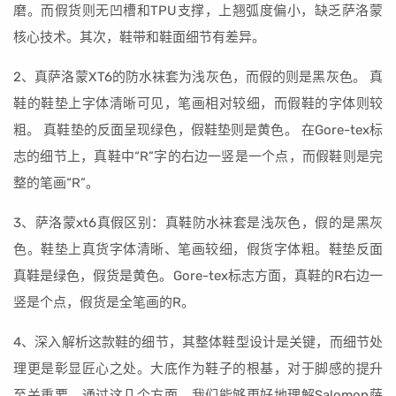
磨。而假货则无凹槽和TPU支撑，上翘弧度偏小，缺乏萨洛蒙
核心技术。其次，鞋带和鞋面细节有差异。
2、真萨洛蒙XT6的防水袜套为浅灰色，而假的则是黑灰色。 真
鞋的鞋垫上字体清晰可见，笔画相对较细，而假鞋的字体则较
粗。 真鞋垫的反面呈现绿色，假鞋垫则是黄色。 在Gore-tex标
志的细节上，真鞋中“R”字的右边一竖是一个点，而假鞋则是完
整的笔画“R”。
3、萨洛蒙xt6真假区别：真鞋防水袜套是浅灰色，假的是黑灰
色。鞋垫上真货字体清晰、笔画较细，假货字体粗。鞋垫反面
真鞋是绿色，假货是黄色。Gore-tex标志方面，真鞋的R右边一
竖是个点，假货是全笔画的R。
4、深入解析这款鞋的细节，其整体鞋型设计是关键，而细节处
理更是彰显匠心之处。大底作为鞋子的根基，对于脚感的提升
至关重要。通过这几个方面，我们能够更好地理解Salomon萨