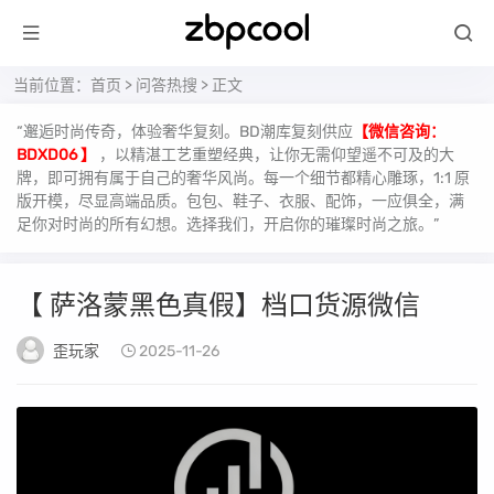
当前位置：
首页
>
问答热搜
> 正文
“邂逅时尚传奇，体验奢华复刻。BD潮库复刻供应
【微信咨询：
BDXD06 】
，以精湛工艺重塑经典，让你无需仰望遥不可及的大
牌，即可拥有属于自己的奢华风尚。每一个细节都精心雕琢，1:1 原
版开模，尽显高端品质。包包、鞋子、衣服、配饰，一应俱全，满
足你对时尚的所有幻想。选择我们，开启你的璀璨时尚之旅。”
【 萨洛蒙黑色真假】档口货源微信
歪玩家
2025-11-26