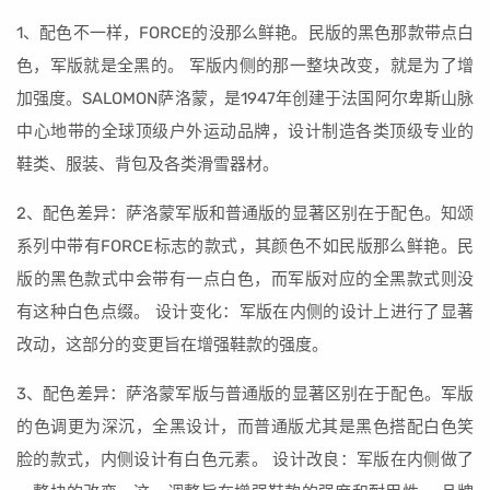
1、配色不一样，FORCE的没那么鲜艳。民版的黑色那款带点白
色，军版就是全黑的。 军版内侧的那一整块改变，就是为了增
加强度。SALOMON萨洛蒙，是1947年创建于法国阿尔卑斯山脉
中心地带的全球顶级户外运动品牌，设计制造各类顶级专业的
鞋类、服装、背包及各类滑雪器材。
2、配色差异：萨洛蒙军版和普通版的显著区别在于配色。知颂
系列中带有FORCE标志的款式，其颜色不如民版那么鲜艳。民
版的黑色款式中会带有一点白色，而军版对应的全黑款式则没
有这种白色点缀。 设计变化：军版在内侧的设计上进行了显著
改动，这部分的变更旨在增强鞋款的强度。
3、配色差异：萨洛蒙军版与普通版的显著区别在于配色。军版
的色调更为深沉，全黑设计，而普通版尤其是黑色搭配白色笑
脸的款式，内侧设计有白色元素。 设计改良：军版在内侧做了