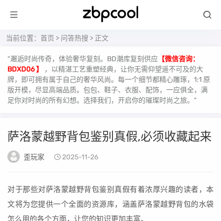
当前位置：
首页
>
问答热搜
> 正文
“邂逅时尚传奇，体验奢华复刻。BD潮库复刻供应
【微信咨询：
BDXD06 】
，以精湛工艺重塑经典，让你无需仰望遥不可及的大
牌，即可拥有属于自己的奢华风尚。每一个细节都精心雕琢，1:1 原
版开模，尽显高端品质。包包、鞋子、衣服、配饰，一应俱全，满
足你对时尚的所有幻想。选择我们，开启你的璀璨时尚之旅。”
萨洛蒙越野背包鉴别真假,必须收藏起来
歪玩家
2025-11-26
对于那些对萨洛蒙越野背包鉴别真假有着浓厚兴趣的读者，本
文将为您提供一个全面的资源库，涵盖萨洛蒙越野背包的水袋
怎么用的各个方面，让您的知识更加丰富。