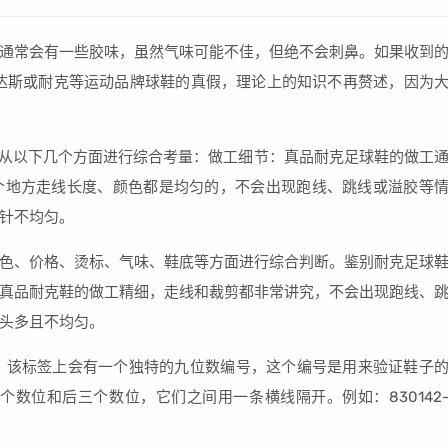
通常会有一些胶味，虽然气味可能不佳，但绝不会刺鼻。如果收到
达斯或耐克等运动品牌球鞋的真假，理论上的知识不再赘述，因为
可以从以下几个方面进行综合考量：做工细节：真品耐克足球鞋的做工
个地方走线长度、颜色都是均匀的，不会出现跑线、跳线或溢胶等
针不均匀。
色、价格、烫标、气味、鞋底等方面进行综合判断。鉴别耐克足球
真品耐克鞋的做工精细，走线和裁剪都非常讲究，不会出现跑线、
头多且不均匀。
签，该标签上会有一个独特的九位数编号，这个编号是用来验证鞋子
个数位和后三个数位，它们之间用一条横线隔开。例如：830142