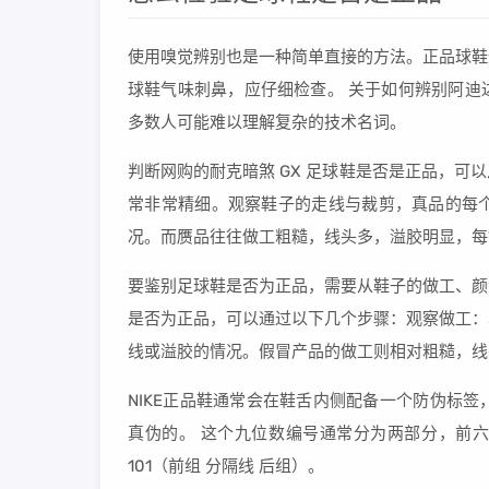
使用嗅觉辨别也是一种简单直接的方法。正品球鞋
球鞋气味刺鼻，应仔细检查。 关于如何辨别阿迪
多数人可能难以理解复杂的技术名词。
判断网购的耐克暗煞 GX 足球鞋是否是正品，
常非常精细。观察鞋子的走线与裁剪，真品的每
况。而赝品往往做工粗糙，线头多，溢胶明显，每
要鉴别足球鞋是否为正品，需要从鞋子的做工、颜
是否为正品，可以通过以下几个步骤：观察做工：
线或溢胶的情况。假冒产品的做工则相对粗糙，线
NIKE正品鞋通常会在鞋舌内侧配备一个防伪标
真伪的。 这个九位数编号通常分为两部分，前六
101（前组 分隔线 后组）。