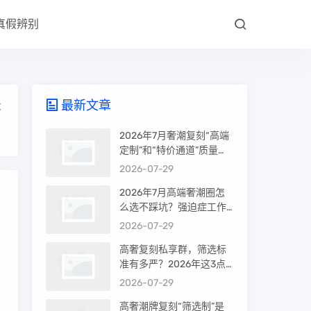
真假辨别
最新文章
大
2026年7月奢潮复刻“高端
定制”和“特价通道”质量差
很多吗？内行人说出真相
2026-07-29
2026年7月高端奢潮圈怎
么选不踩坑？强迫症工作
室的筛选机制是真相还是
2026-07-29
噱头
高奢复刻私享群，筛选标
准有多严？2026年这3点
系
才是真相
2026-07-29
高奢潮牌复刻“筛选制”是