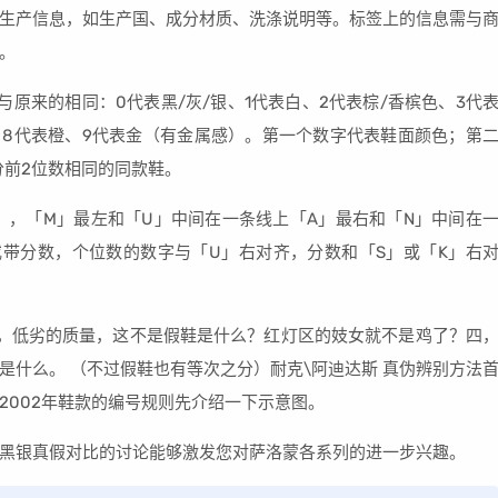
生产信息，如生产国、成分材质、洗涤说明等。标签上的信息需与
。
原来的相同：0代表黑/灰/银、1代表白、2代表棕/香槟色、3代
金、8代表橙、9代表金（有金属感）。第一个数字代表鞋面颜色；第
分前2位数相同的同款鞋。
尾「A」，「M」最左和「U」中间在一条线上「A」最右和「N」中间在
或带分数，个位数的数字与「U」右对齐，分数和「S」或「K」右
，低劣的质量，这不是假鞋是什么？红灯区的妓女就不是鸡了？四
是什么。 （不过假鞋也有等次之分）耐克\阿迪达斯 真伪辨别方法
少数2002年鞋款的编号规则先介绍一下示意图。
黑银真假对比的讨论能够激发您对萨洛蒙各系列的进一步兴趣。