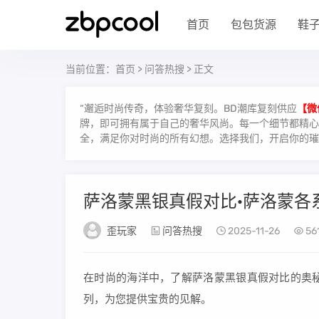
首页
包包货源
鞋
当前位置：
首页
>
问答热搜
> 正文
“邂逅时尚传奇，体验奢华复刻。BD潮库复刻供应
【微
牌，即可拥有属于自己的奢华风尚。每一个细节都精心雕
全，满足你对时尚的所有幻想。选择我们，开启你的璀
萨洛蒙黑银真假对比·萨洛蒙各
歪玩家
问答热搜
2025-11-26
56
在时尚的海洋中，了解萨洛蒙黑银真假对比的奥
列，为您提供宝贵的见解。