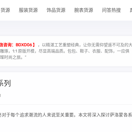
子货源
服装货源
饰品货源
腕表货源
问答热搜
信咨询：BDXD06 】
，以精湛工艺重塑经典，让你无需仰望遥不可及的
琢，1:1 原版开模，尽显高端品质。包包、鞋子、衣服、配饰，一应俱
璨时尚之旅。”
系列
1
秘对于每个追求潮流的人来说至关重要。本文将深入探讨萨洛蒙各