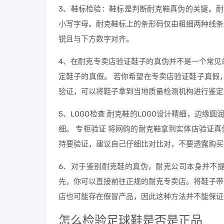
3、鞋标检验：鞋标是判断耐克鞋真伪的关键。耐
小写字母。耐克鞋标上的条形码仅由粗细两种线条
锐且与下方数字对齐。
4、在耐克专卖店验证鞋子的真伪并不是一个常见
定鞋子的真假。 若你希望在专卖店验证鞋子真假
验证，可以将鞋子拿到当地质量检测机构进行鉴定
5、LOGO检查 耐克鞋的LOGO设计精细，边缘
细。 专柜验证 将网购的耐克鞋拿到实体店验证
持要验证，建议自己仔细比对比对，不要透露购买
6、对于鉴别耐克鞋的真伪，耐克公司本身并不
先，你可以直接前往正规的耐克专卖店。将鞋子带
店也可能存在假冒产品，因此这种方法并不能保证1
怎么检验足球鞋是否是正品