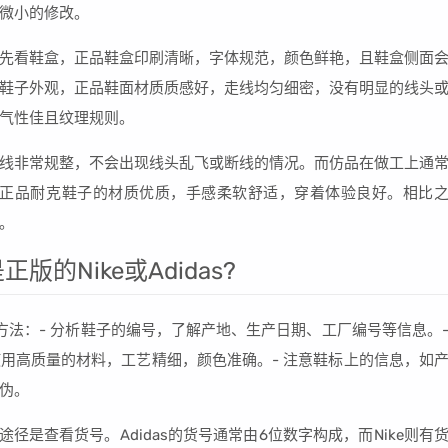
微小的修改。
先看鞋盒，正品鞋盒印刷清晰，字体规范，颜色鲜艳，且鞋盒侧面
鞋子外观，正品鞋面材质质感好，走线均匀细密，没有明显的线头
气性佳且纹理规则。
线非常规整，不会出现线头乱飞或断线的情况。而仿品在做工上通
：正品耐克鞋子的材质优质，手感柔软舒适，穿着体验良好。相比
。
的Nike或Adidas?
以下方法：- 分析鞋子的编号，了解产地、生产日期、工厂编号等信息。
用高质量的材料，工艺精细，颜色准确。- 注意鞋标上的信息，如
伪。
的途径是查看货号。Adidas的货号通常由6位数字构成，而Nike则有