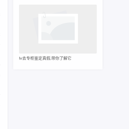
用
尖
鉴
要
lv去专柜鉴定真假,带你了解它
精
坚
首
卖