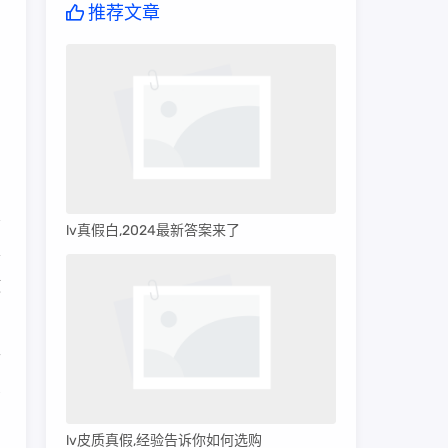
推荐文章
lv真假白,2024最新答案来了
条
使
可
买
lv皮质真假,经验告诉你如何选购