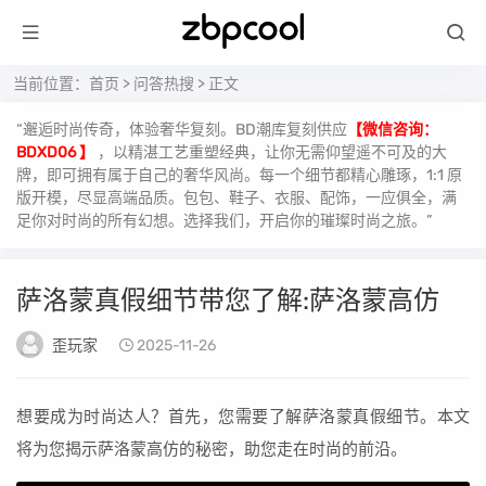
当前位置：
首页
>
问答热搜
> 正文
“邂逅时尚传奇，体验奢华复刻。BD潮库复刻供应
【微信咨询：
BDXD06 】
，以精湛工艺重塑经典，让你无需仰望遥不可及的大
牌，即可拥有属于自己的奢华风尚。每一个细节都精心雕琢，1:1 原
版开模，尽显高端品质。包包、鞋子、衣服、配饰，一应俱全，满
足你对时尚的所有幻想。选择我们，开启你的璀璨时尚之旅。”
萨洛蒙真假细节带您了解:萨洛蒙高仿
歪玩家
2025-11-26
想要成为时尚达人？首先，您需要了解萨洛蒙真假细节。本文
将为您揭示萨洛蒙高仿的秘密，助您走在时尚的前沿。