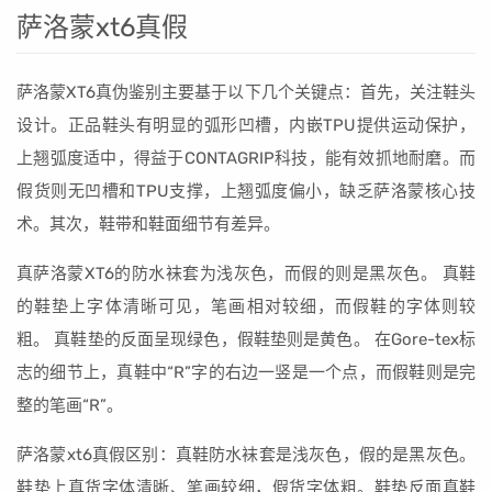
萨洛蒙xt6真假
萨洛蒙XT6真伪鉴别主要基于以下几个关键点：首先，关注鞋头
设计。正品鞋头有明显的弧形凹槽，内嵌TPU提供运动保护，
上翘弧度适中，得益于CONTAGRIP科技，能有效抓地耐磨。而
假货则无凹槽和TPU支撑，上翘弧度偏小，缺乏萨洛蒙核心技
术。其次，鞋带和鞋面细节有差异。
真萨洛蒙XT6的防水袜套为浅灰色，而假的则是黑灰色。 真鞋
的鞋垫上字体清晰可见，笔画相对较细，而假鞋的字体则较
粗。 真鞋垫的反面呈现绿色，假鞋垫则是黄色。 在Gore-tex标
志的细节上，真鞋中“R”字的右边一竖是一个点，而假鞋则是完
整的笔画“R”。
萨洛蒙xt6真假区别：真鞋防水袜套是浅灰色，假的是黑灰色。
鞋垫上真货字体清晰、笔画较细，假货字体粗。鞋垫反面真鞋