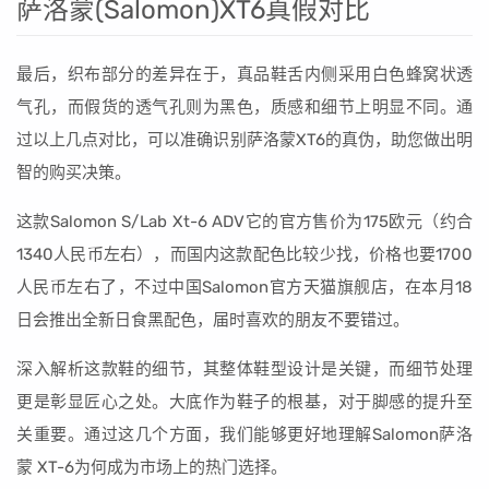
萨洛蒙(Salomon)XT6真假对比
最后，织布部分的差异在于，真品鞋舌内侧采用白色蜂窝状透
气孔，而假货的透气孔则为黑色，质感和细节上明显不同。通
过以上几点对比，可以准确识别萨洛蒙XT6的真伪，助您做出明
智的购买决策。
这款Salomon S/Lab Xt-6 ADV它的官方售价为175欧元（约合
1340人民币左右），而国内这款配色比较少找，价格也要1700
人民币左右了，不过中国Salomon官方天猫旗舰店，在本月18
日会推出全新日食黑配色，届时喜欢的朋友不要错过。
深入解析这款鞋的细节，其整体鞋型设计是关键，而细节处理
更是彰显匠心之处。大底作为鞋子的根基，对于脚感的提升至
关重要。通过这几个方面，我们能够更好地理解Salomon萨洛
蒙 XT-6为何成为市场上的热门选择。