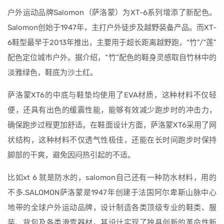
户外运动品牌Salomon（萨洛蒙）为XT-6系列增添了新配色。
Salomon创始于1947年，主打户外徒步及越野装备产品。而XT-
6鞋型最早于2013年推出，主要用于超长距离越野跑，“竹”/“莲”
配色定位城市户外。据介绍，“竹”配色的鞋身灵感取自竹林中的
淡雅绿色，鞋底为沙土红。
萨洛蒙XT6的中底与鞋垫均使用了EVA材质，这种材料不仅轻
便，还具有出色的缓震性能，能够有效减少跑步时的冲击力，
确保跑步过程更加舒适。在鞋面设计方面，萨洛蒙XT6采用了网
状结构，这种材料不仅透气性极佳，还能在长时间跑步时保持
脚部的干爽，避免因闷热引起的不适。
比如xt 6 就是防水的，salomon自己还有一种防水材料，用的
不多.SALOMON萨洛蒙是1947年创建于法国阿尔卑斯山脉中心
地带的全球户外运动品牌，设计制造各类顶级专业的鞋类、服
装、背包及各类滑雪器材。其设计实现了独具创新的革命性新