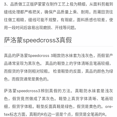
3、品质做工正版萨蒙蒙在制作工艺上极为精细，从面料剪裁到
缝线处理都严格把关，确保产品质量上乘、耐用。而莆田货往
往做工粗糙，缝线可能不规整，有瑕疵，面料质感也较差，使
用一段时间后容易出现磨损、开线等问题。
萨洛蒙speedcross3真假
真品的萨洛蒙Speedcross 3鞋款防水袜套为浅灰色，而假冒产
品通常呈现为黑灰色。 真品的鞋垫上的字体清晰且笔画较细，
而假货的字体则相对较粗。 检查鞋垫的反面，真品的颜色为绿
色，而假货通常是黄色的。
萨洛蒙speedcross3辨别真假的方法。真鞋防水袜套是浅灰
色，假货竟然做成了黑灰色。鞋垫上真货字体清晰、笔画较
细，假货字体粗。鞋垫反面真鞋是绿色，假货是黄色的。ore-
tex标志方面，真鞋的R右边一竖是个点，假货是全笔画的R。