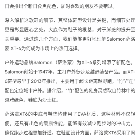
日会推出全新日食黑配色，届时喜欢的朋友不要错过。
深入解析这款鞋的细节，其整体鞋型设计是关键，而细节处理
更是彰显匠心之处。大底作为鞋子的根基，对于脚感的提升至
关重要。通过这几个方面，我们能够更好地理解Salomon萨洛
蒙 XT-6为何成为市场上的热门选择。
户外运动品牌Salomon（萨洛蒙）为XT-6系列增添了新配色。
Salomon创始于1947年，主打户外徒步及越野装备产品。而XT-
6鞋型最早于2013年推出，主要用于超长距离越野跑，“竹”/“莲”
配色定位城市户外。据介绍，“竹”配色的鞋身灵感取自竹林中的
淡雅绿色，鞋底为沙土红。
萨洛蒙XT6的中底与鞋垫均使用了EVA材质，这种材料不仅轻
便，还具有出色的缓震性能，能够有效减少跑步时的冲击力，
确保跑步过程更加舒适。在鞋面设计方面，萨洛蒙XT6采用了网