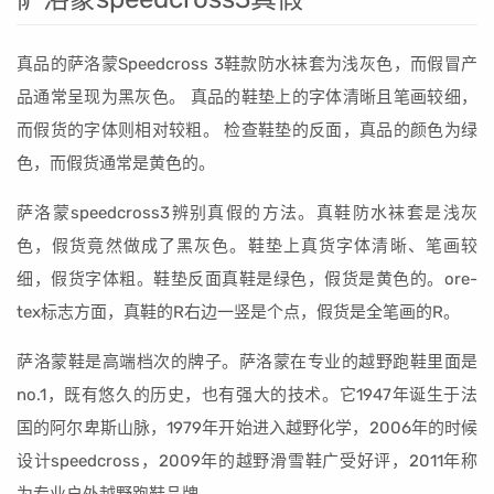
真品的萨洛蒙Speedcross 3鞋款防水袜套为浅灰色，而假冒产
品通常呈现为黑灰色。 真品的鞋垫上的字体清晰且笔画较细，
而假货的字体则相对较粗。 检查鞋垫的反面，真品的颜色为绿
色，而假货通常是黄色的。
萨洛蒙speedcross3辨别真假的方法。真鞋防水袜套是浅灰
色，假货竟然做成了黑灰色。鞋垫上真货字体清晰、笔画较
细，假货字体粗。鞋垫反面真鞋是绿色，假货是黄色的。ore-
tex标志方面，真鞋的R右边一竖是个点，假货是全笔画的R。
萨洛蒙鞋是高端档次的牌子。萨洛蒙在专业的越野跑鞋里面是
no.1，既有悠久的历史，也有强大的技术。它1947年诞生于法
国的阿尔卑斯山脉，1979年开始进入越野化学，2006年的时候
设计speedcross，2009年的越野滑雪鞋广受好评，2011年称