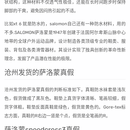
状结构，这种材料不仅透气性极佳，还能在长时间跑步时保持
脚部的干爽，避免因闷热引起的不适。
比如xt 6 就是防水的，salomon自己还有一种防水材料，用的
不多.SALOMON萨洛蒙是1947年创建于法国阿尔卑斯山脉中心
地带的全球户外运动品牌，设计制造各类顶级专业的鞋类、服
装、背包及各类滑雪器材。其设计实现了独具创新的革命性新
理念，发掘了产品潜在性能的极限。
沧州发货的萨洛蒙真假
沧州发货的萨洛蒙真假的判断标准如下。真鞋防水袜套是浅灰
色，假货做成了黑灰色。鞋垫上真货字体清晰、笔画较细，假
货字体粗。鞋垫反面真鞋是绿色，假货是黄色的。Gore-tex标
志方面，真鞋的R右边一竖是个点，假货是全笔画的R。
萨洛蒙speedcross3真假