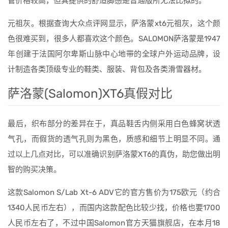
管价格较高，但其提供的舒适脚感是普通版所无法比拟的。
元祖灰。根据查询大众点评网显示，萨洛蒙xt6元祖灰，这个颜
色很难买到，很多人都喜欢这个颜色。SALOMON萨洛蒙是1947
年创建于法国阿尔卑斯山脉中心地带的全球户外运动品牌，设
计制造各类顶级专业的鞋类、服装、背包及各类滑雪器材。
萨洛蒙(Salomon)XT6真假对比
最后，织布部分的差异在于，真品鞋舌内侧采用白色蜂窝状透
气孔，而假货的透气孔则为黑色，质感和细节上明显不同。通
过以上几点对比，可以准确识别萨洛蒙XT6的真伪，助您做出明
智的购买决策。
这款Salomon S/Lab Xt-6 ADV它的官方售价为175欧元（约合
1340人民币左右），而国内这款配色比较少找，价格也要1700
人民币左右了，不过中国Salomon官方天猫旗舰店，在本月18