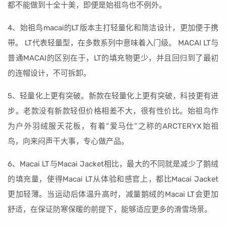
都不能做到十全十美，即便是始祖鸟也不例外。
4、始祖鸟macai的LT版本主打轻量化和简洁设计，更加便于携
带。 LT代表轻量型，在多数系列中意味着入门级。 MACAI LT与
普通MACAI的区别在于，LT的填充物更少，并且回归到了最初
的连帽设计，不可拆卸。
5、轻量化上更有突破。新款在轻量化上更有突破，科技更有进
步。老款没有新款轻但价格相差不大，很有性价比。始祖鸟作
为户外羽绒服天花板，有着“爱马仕”之称的ARCTERYX始祖
鸟，向来闷声干大事，专心做产品。
6、Macai LT与Macai Jacket相比，最大的不同就是减少了鹅绒
的填充量，使得Macai LT从体验和感官上，都比Macai Jacket
更加轻薄。当运动后体温升高时，减量鹅绒的Macai LT会更加
舒适，在保证防寒保暖的前提下，能够适应更多的滑雪场景。