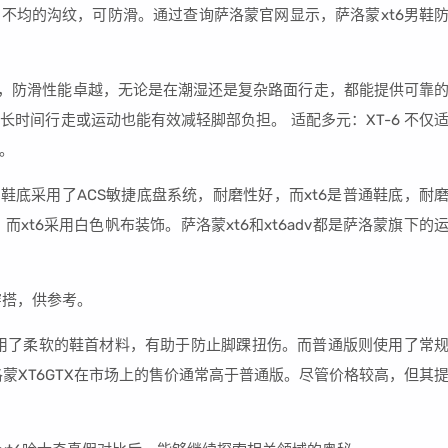
细不均的沟纹，可防滑。通过查询萨洛蒙官网显示，萨洛蒙xt6男鞋
外底技术，防滑性能卓越，无论是在潮湿还是复杂路面行走，都能提供可靠
时间行走或运动也能有效减轻脚部负担。 适配多元：XT-6 不仅
。
v鞋底采用了ACS敏捷底盘系统，耐磨性好，而xt6是普通鞋底，耐
而xt6采用白色帆布装饰。萨洛蒙xt6和xt6adv都是萨洛蒙旗下的
身穿搭，供参考。
其采用了柔软的鞋首材料，有助于防止脚踝扭伤。而普通版则使用了常
蒙XT6GTX在市场上的售价通常高于普通版。尽管价格较高，但其