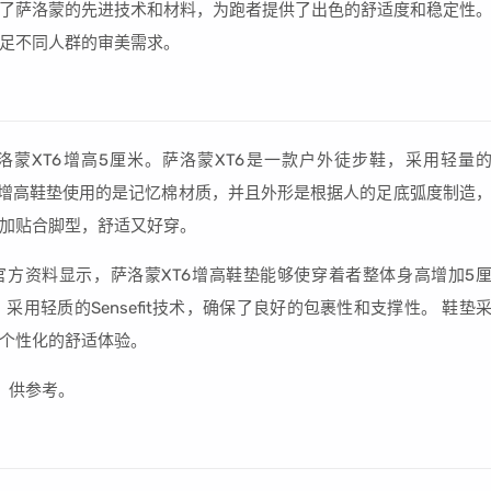
采用了萨洛蒙的先进技术和材料，为跑者提供了出色的舒适度和稳定性
满足不同人群的审美需求。
洛蒙XT6增高5厘米。萨洛蒙XT6是一款户外徒步鞋，采用轻量
撑性。增高鞋垫使用的是记忆棉材质，并且外形是根据人的足底弧度制造
加贴合脚型，舒适又好穿。
 官方资料显示，萨洛蒙XT6增高鞋垫能够使穿着者整体身高增加5
采用轻质的Sensefit技术，确保了良好的包裹性和支撑性。 鞋垫
个性化的舒适体验。
搭，供参考。