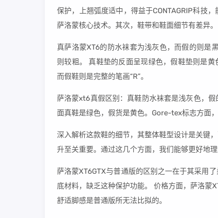
保护，上翘弧度适中，得益于CONTAGRIP科
萨洛蒙核心技术。其次，鞋带和鞋面细节有差异。
真萨洛蒙XT6的防水袜套为浅灰色，而假的则是
则较粗。 真鞋垫的反面呈现绿色，假鞋垫则是黄色。
而假鞋则是完整的笔画“R”。
萨洛蒙xt6真假区别：真鞋防水袜套是浅灰色，
面真鞋是绿色，假货是黄色。Gore-tex标志方
深入解析这款鞋的细节，其整体鞋型设计是关键，
升至关重要。通过这几个方面，我们能够更好地理解S
萨洛蒙XT6GTX与普通版的区别之一在于其采
底材料，缺乏这种保护功能。 价格方面，萨洛蒙X
舒适脚感是普通版所无法比拟的。