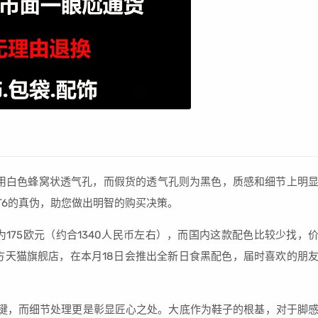
用白色蜂窝状透气孔，而假货的透气孔则为黑色，质感和细节上明
T6的真伪，助您做出明智的购买决策。
的官方售价为175欧元（约合1340人民币左右），而国内这款配色比较少找，
n官方天猫旗舰店，在本月18日会推出全新日食黑配色，届时喜欢的朋
键，而细节处理更是彰显匠心之处。大底作为鞋子的根基，对于脚