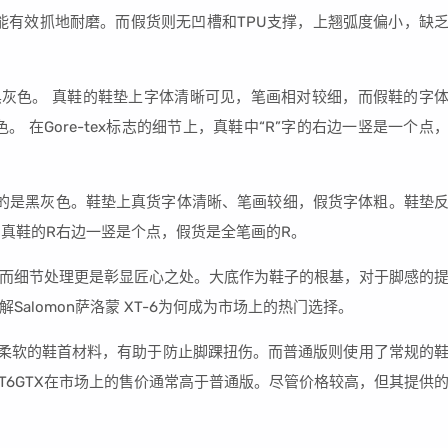
技，能有效抓地耐磨。而假货则无凹槽和TPU支撑，上翘弧度偏小，缺
黑灰色。 真鞋的鞋垫上字体清晰可见，笔画相对较细，而假鞋的字
 在Gore-tex标志的细节上，真鞋中“R”字的右边一竖是一个点
假的是黑灰色。鞋垫上真货字体清晰、笔画较细，假货字体粗。鞋垫
面，真鞋的R右边一竖是个点，假货是全笔画的R。
而细节处理更是彰显匠心之处。大底作为鞋子的根基，对于脚感的
alomon萨洛蒙 XT-6为何成为市场上的热门选择。
用了柔软的鞋首材料，有助于防止脚踝扭伤。而普通版则使用了常规的
T6GTX在市场上的售价通常高于普通版。尽管价格较高，但其提供