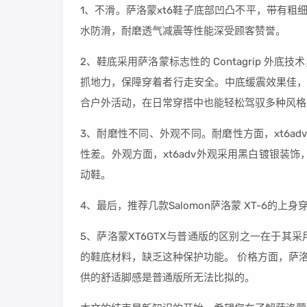
1、不滑。萨洛蒙xt6鞋子底部凹凸不平，带有粗
水防滑，耐磨透气减震等性能深受顾客赞誉。
2、鞋底采用萨洛蒙标志性的 Contagrip 
抓地力，保障穿着者行走安全。中底缓震效果佳，长
合户外活动，在日常穿搭中也能轻松驾驭多种风格
3、耐磨性不同、外观不同。耐磨性方面，xt6ad
性差。外观方面，xt6adv外观采用黑白镀银装饰，
动鞋。
4、最后，推荐几款Salomon萨洛蒙 XT-6的上
5、萨洛蒙XT6GTX与普通版的区别之一在于
的鞋底材料，缺乏这种保护功能。 价格方面，萨洛
供的舒适脚感是普通版所无法比拟的。