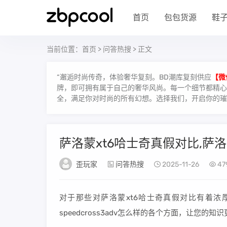
首页
包包货源
鞋
当前位置：
首页
>
问答热搜
> 正文
“邂逅时尚传奇，体验奢华复刻。BD潮库复刻供应
【微
牌，即可拥有属于自己的奢华风尚。每一个细节都精心雕
全，满足你对时尚的所有幻想。选择我们，开启你的璀
萨洛蒙xt6哈士奇真假对比,萨洛蒙s
歪玩家
问答热搜
2025-11-26
47
对于那些对萨洛蒙xt6哈士奇真假对比有着
speedcross3adv怎么样的各个方面，让您的知