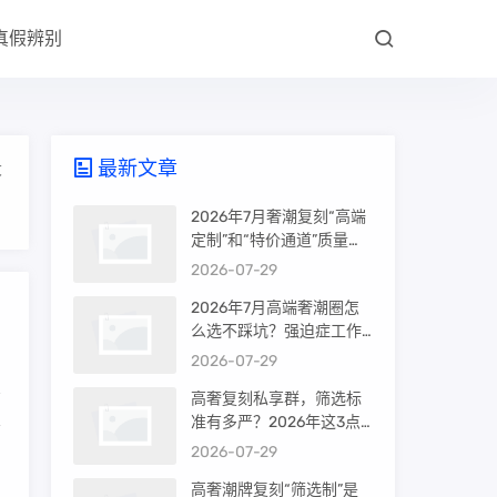
真假辨别
最新文章
大
2026年7月奢潮复刻“高端
定制”和“特价通道”质量差
很多吗？内行人说出真相
2026-07-29
2026年7月高端奢潮圈怎
么选不踩坑？强迫症工作
室的筛选机制是真相还是
2026-07-29
噱头
高奢复刻私享群，筛选标
准有多严？2026年这3点
蒙
才是真相
2026-07-29
高奢潮牌复刻“筛选制”是