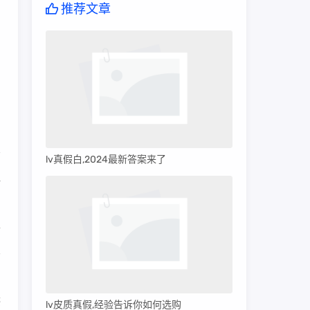
推荐文章
lv真假白,2024最新答案来了
显
价
友
感
lv皮质真假,经验告诉你如何选购