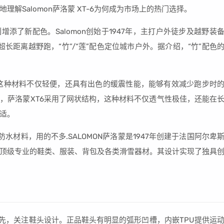
解Salomon萨洛蒙 XT-6为何成为市场上的热门选择。
系列增添了新配色。Salomon创始于1947年，主打户外徒步及越野装
超长距离越野跑，“竹”/“莲”配色定位城市户外。据介绍，“竹”配色
质，这种材料不仅轻便，还具有出色的缓震性能，能够有效减少跑步时
，萨洛蒙XT6采用了网状结构，这种材料不仅透气性极佳，还能在
适。
一种防水材料，用的不多.SALOMON萨洛蒙是1947年创建于法国阿尔卑
顶级专业的鞋类、服装、背包及各类滑雪器材。其设计实现了独具
首先，关注鞋头设计。正品鞋头有明显的弧形凹槽，内嵌TPU提供运