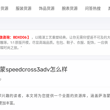
子货源
服装货源
饰品货源
腕表货源
问答热搜
信咨询：BDXD06 】
，以精湛工艺重塑经典，让你无需仰望遥不可及的
琢，1:1 原版开模，尽显高端品质。包包、鞋子、衣服、配饰，一应俱
璨时尚之旅。”
peedcross3adv怎么样
9
浓厚兴趣的读者，本文将为您提供一个全面的资源库，涵盖萨洛
识更加丰富。