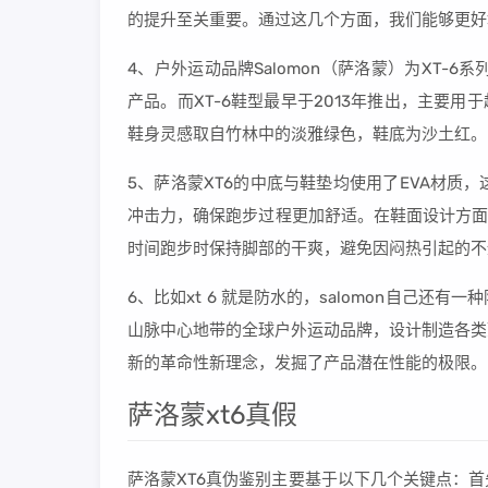
的提升至关重要。通过这几个方面，我们能够更好地理
4、户外运动品牌Salomon（萨洛蒙）为XT-6
产品。而XT-6鞋型最早于2013年推出，主要用于
鞋身灵感取自竹林中的淡雅绿色，鞋底为沙土红。
5、萨洛蒙XT6的中底与鞋垫均使用了EVA材
冲击力，确保跑步过程更加舒适。在鞋面设计方面
时间跑步时保持脚部的干爽，避免因闷热引起的不
6、比如xt 6 就是防水的，salomon自己还有
山脉中心地带的全球户外运动品牌，设计制造各类
新的革命性新理念，发掘了产品潜在性能的极限。
萨洛蒙xt6真假
萨洛蒙XT6真伪鉴别主要基于以下几个关键点：