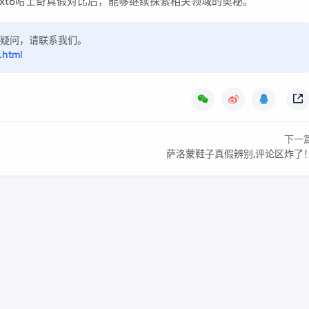
xt6哈士奇真假对比后，能够继续探索相关领域的奥秘。
如有疑问，请联系我们。
.html
下一
萨洛蒙鞋子真假辨别,评论区炸了