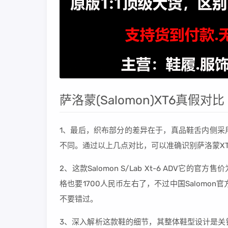
萨洛蒙(Salomon)XT6真假对比
1、最后，织布部分的差异在于，真品鞋舌内侧采
不同。通过以上几点对比，可以准确识别萨洛蒙X
2、这款Salomon S/Lab Xt-6 ADV它
格也要1700人民币左右了，不过中国Salomo
不要错过。
3、深入解析这款鞋的细节，其整体鞋型设计是关