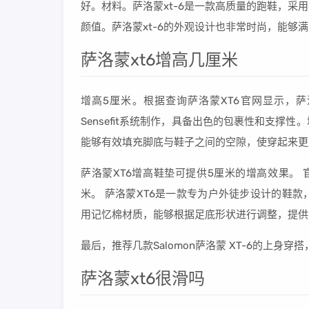
好。材料。萨洛蒙xt-6是一款高质量的跑鞋，
颜值。萨洛蒙xt-6的外观设计也非常时尚，能够
萨洛蒙xt6增高几厘米
增高5厘米。根据查询萨洛蒙XT6官网显示，萨
Sensefit系统制作，具备出色的包裹性和支
能够有效填充脚底与鞋子之间的空隙，使穿起来更
萨洛蒙XT6增高鞋垫可提供5厘米的增高效果。
米。 萨洛蒙XT6是一款专为户外徒步设计的鞋款，
用记忆棉材质，能够根据足底形状进行调整，提供
最后，推荐几款Salomon萨洛蒙 XT-6的上身穿
萨洛蒙xt6很滑吗