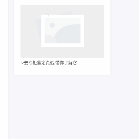
备
的
的
长
lv去专柜鉴定真假,带你了解它
斯
创
动