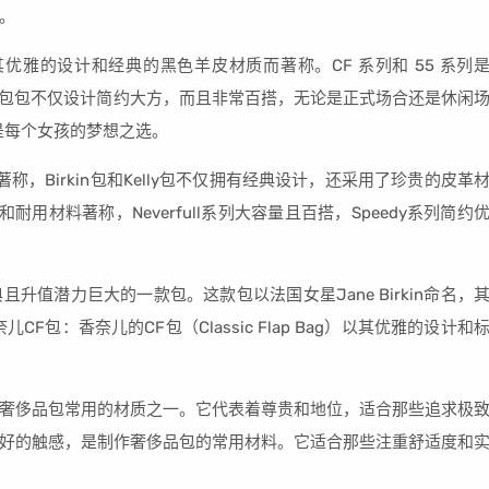
。
其优雅的设计和经典的黑色羊皮材质而著称。CF 系列和 55 系列
el 的包包不仅设计简约大方，而且非常百搭，无论是正式场合还是休闲
乎是每个女孩的梦想之选。
称，Birkin包和Kelly包不仅拥有经典设计，还采用了珍贵的皮革
图案和耐用材料著称，Neverfull系列大容量且百搭，Speedy系列简约
值潜力巨大的一款包。这款包以法国女星Jane Birkin命名，
包：香奈儿的CF包（Classic Flap Bag）以其优雅的设计和
奢侈品包常用的材质之一。它代表着尊贵和地位，适合那些追求极
好的触感，是制作奢侈品包的常用材料。它适合那些注重舒适度和