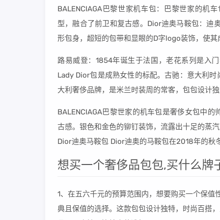
BALENCIAGA巴黎世家机车包：巴黎世家
型，融合了前卫和复古感。Dior迪奥马鞍包：迪
形包身，超短的包带和显眼的D字logo装饰，使
路易威登：1854年诞生于法国，老花系列是入
Lady Dior包是成熟女性的标配。古驰：意
大利奢侈品牌，是米兰时装周的常客，包包设计独
BALENCIAGA巴黎世家的机车包是奢侈女包
古感。银色和金色的铆钉装饰，流露出十足的蒸汽
Dior迪奥马鞍包 Dior迪奥的马鞍包在2018年
想买一个奢侈品包包,买什么牌
1、在五六千元的预算范围内，想要购买一个保值性较好
典且保值的选择。这款包包设计独特，时尚百搭，