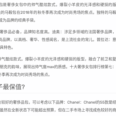
的机车包是奢侈女包中的帅气酷炫款式。爆裂小羊皮的光泽感和硬挺的
奥的马鞍包在2018年的秋冬季再次成为时尚秀场的焦点。独特的马
其成为品牌的经典手袋。
门奢侈品必备，品牌知名度高。迪奥：涉足多领域的法国奢侈品牌
大利时尚品牌，以高档、奢华、性感闻名，是上流社会的宠儿。普拉达：
具特色。
中的帅气酷炫款式。爆裂小羊皮的光泽感和硬挺的版型，融合了前卫和
朋克的韵味，展现出帅气度max的质感。十大奢侈女包排行榜第七
的秋冬季再次成为时尚秀场的焦点。
子最保值?
的奢侈品包，可以考虑以下品牌：Chanel：Chanel的55款是
虽然在全新状态下可能超出预算，但在二手市场上寻找成色较好的