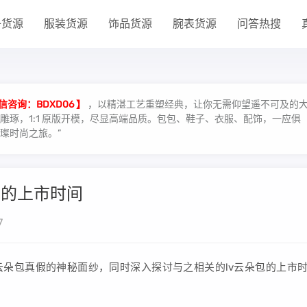
子货源
服装货源
饰品货源
腕表货源
问答热搜
信咨询：BDXD06 】
，以精湛工艺重塑经典，让你无需仰望遥不可及的
琢，1:1 原版开模，尽显高端品质。包包、鞋子、衣服、配饰，一应俱
璨时尚之旅。”
包的上市时间
7
云朵包真假的神秘面纱，同时深入探讨与之相关的lv云朵包的上市