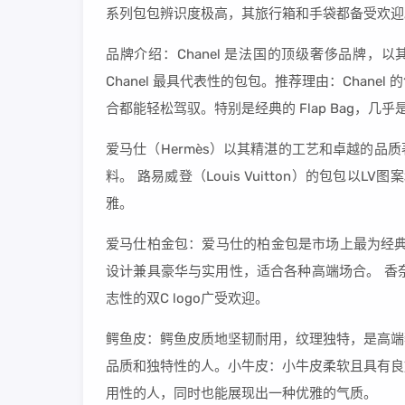
系列包包辨识度极高，其旅行箱和手袋都备受欢迎
品牌介绍：Chanel 是法国的顶级奢侈品牌，以
Chanel 最具代表性的包包。推荐理由：Chan
合都能轻松驾驭。特别是经典的 Flap Bag，几
爱马仕（Hermès）以其精湛的工艺和卓越的品质著
料。 路易威登（Louis Vuitton）的包包以LV
雅。
爱马仕柏金包：爱马仕的柏金包是市场上最为经典且升
设计兼具豪华与实用性，适合各种高端场合。 香奈儿CF
志性的双C logo广受欢迎。
鳄鱼皮：鳄鱼皮质地坚韧耐用，纹理独特，是高端
品质和独特性的人。小牛皮：小牛皮柔软且具有良
用性的人，同时也能展现出一种优雅的气质。