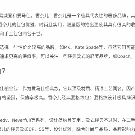
易威登和爱马仕。香奈儿：香奈儿是一个极具代表性的奢侈品牌，
。香奈儿的包包优雅、时尚且实用，限量版的推出更使其具有很高的
和手工包包闻名于世。
一些性价比较高的品牌，如MK、Kate Spade等，虽然它们可
追求更高的保值率，可以关注一些经典款式的轻奢品牌，如Coach。
?
仕柏金包：作为爱马仕经典款，它以顶级材质、精湛工艺闻名。因
价格坚挺，保值率极高。香奈儿经典菱格纹包：菱格纹设计极具辨
dy、Neverfull等系列，设计简约且实用，款式经典不过时，在二
奈儿的经典款如CF、55等，设计优雅，融合时尚与品质，品牌影响