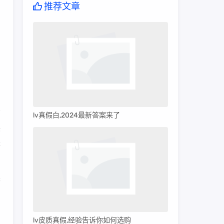
推荐文章
lv真假白,2024最新答案来了
裂
是
香
的
lv皮质真假,经验告诉你如何选购