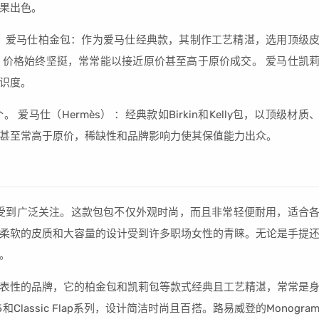
果出色。
 爱马仕柏金包：作为爱马仕经典款，其制作工艺精湛，选用顶级
价格始终坚挺，常常能以接近原价甚至高于原价成交。 爱马仕凯
识度。
马仕（Hermès） ：经典款如Birkin和Kelly包，以顶级材质
甚至常高于原价，稀缺性和品牌影响力使其保值能力出众。
受到广泛关注。这款包包不仅外观时尚，而且非常轻便耐用，适合
包以其柔软的皮质和大容量的设计受到许多职场女性的青睐。无论是手提
。
表性的品牌，它的柏金包和凯莉包等款式经典且工艺精湛，常常是
assic Flap系列，设计简洁时尚且百搭。路易威登的Monogra