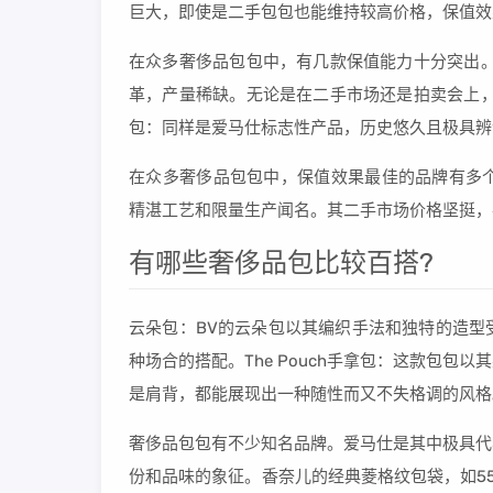
巨大，即使是二手包包也能维持较高价格，保值效
在众多奢侈品包包中，有几款保值能力十分突出。
革，产量稀缺。无论是在二手市场还是拍卖会上，
包：同样是爱马仕标志性产品，历史悠久且极具辨
在众多奢侈品包包中，保值效果最佳的品牌有多个。 爱
精湛工艺和限量生产闻名。其二手市场价格坚挺，
有哪些奢侈品包比较百搭?
云朵包：BV的云朵包以其编织手法和独特的造型
种场合的搭配。The Pouch手拿包：这款包
是肩背，都能展现出一种随性而又不失格调的风格
奢侈品包包有不少知名品牌。爱马仕是其中极具代
份和品味的象征。香奈儿的经典菱格纹包袋，如55和Cl