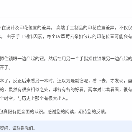
存在设计及印花位置的差异。 高端手工制品的印花位置差异，不仅
。 由于手工制作因素，每个LV草莓云朵扣包包的印花位置可能会
摁住锁眼一边凸起的钮。然后在用另一个手指摁住锁眼另一边凸起
开了。
本了，反正后来看另一本时，还以为是剽窃呢，看下去，才发现，
的，虽然有很多相似之处，却各有各的好看。两本对比着看看，很
那个时空，与历史上那个有很大出入。
朵包真假有更全面的认识。感谢您的阅读，期待您的反馈。
如有疑问，请联系我们。