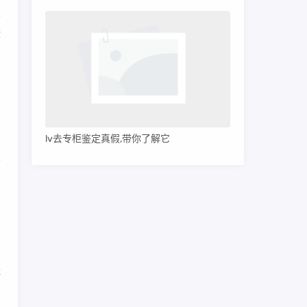
版
鞍
，
意
lv去专柜鉴定真假,带你了解它
复
：
经
商