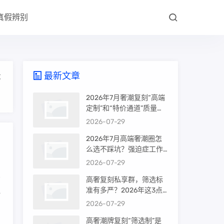
真假辨别
最新文章
大
2026年7月奢潮复刻“高端
定制”和“特价通道”质量差
很多吗？内行人说出真相
2026-07-29
2026年7月高端奢潮圈怎
么选不踩坑？强迫症工作
室的筛选机制是真相还是
2026-07-29
噱头
高奢复刻私享群，筛选标
准有多严？2026年这3点
时
才是真相
2026-07-29
高奢潮牌复刻“筛选制”是