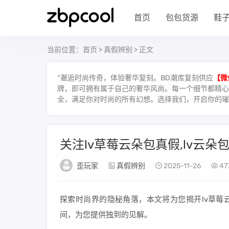
首页
包包货源
鞋
当前位置：
首页
>
真假辨别
> 正文
“邂逅时尚传奇，体验奢华复刻。BD潮库复刻供应
【微
牌，即可拥有属于自己的奢华风尚。每一个细节都精心雕
全，满足你对时尚的所有幻想。选择我们，开启你的璀
关注lv草莓云朵包真假,lv云朵
歪玩家
真假辨别
2025-11-26
47
探索时尚界的隐秘角落，本文将为您揭开lv草莓
间，为您提供独到的见解。