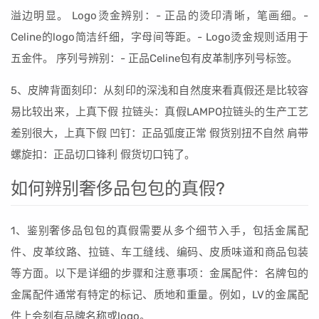
溢边明显。 Logo烫金辨别：- 正品的烫印清晰，笔画细。-
Celine的logo简洁纤细，字母间等距。- Logo烫金规则适用于
五金件。 序列号辨别：- 正品Celine包有皮革制序列号标签。
5、皮牌背面刻印：从刻印的深浅和自然度来看真假还是比较容
易比较出来，上真下假 拉链头：真假LAMPO拉链头的生产工艺
差别很大，上真下假 凹钉：正品弧度正常 假货别扭不自然 肩带
螺旋扣：正品切口锋利 假货切口钝了。
如何辨别奢侈品包包的真假?
1、鉴别奢侈品包包的真假需要从多个细节入手，包括金属配
件、皮革纹路、拉链、车工缝线、编码、皮质味道和商品包装
等方面。以下是详细的步骤和注意事项：金属配件：名牌包的
金属配件通常有特定的标记、质地和重量。例如，LV的金属配
件上会刻有品牌名称或logo。