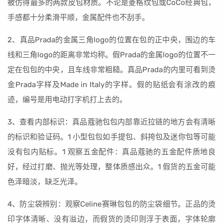
被仿得最多的两款皮包材质。不论是菱格纹包或CoCo经典包，
手感都十分柔滑平顺，金属配件也不刮手。
2、真品Prada的金属三角logo的位置在包的正中央，围边的车
线和三角logo的距离非常均称。假Prada的金属logo的位置不一
定在包包的中央，且车线非常粗糙。真品Prada的内里可看到烫
金Prada字样及Made in Italy的字样。假的贴纸会有涂改的痕
迹，编号是用电动打字机打上去的。
3、查看内部标识：真品蔻驰包包内部靠近拉链的地方会有清晰
的标识和验证码。1 小型包包如手提包、斜挎包及迷你包等可能
没有包内贴标。1 观察五金配件：真品蔻驰的五金配件质地良
好，经过打磨、抛光等处理，整体质感出众。1 假货的五金可能
色泽暗淡，缺乏光泽。
4、防尘袋辨别：观察Celine赛琳包包的防尘袋细节。正品的烫
印字体清晰、没有溢边，而假货的烫印则浮于表面，字体轮廓