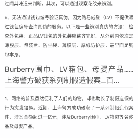
过闻其味道来判断。其次，可以通过观察花纹来辨别。
6、无法通过钱包编号验证真伪，因为路易威登（LV）不提供通
过钱包编号查询真伪的服务。以下是一些辨别真伪的方法： 检
查外包装：正品LV钱包的外包装应整齐完好。从外到内依次是
薄膜层、包装盒、防尘袋、薄膜层、厚纸防护层，最里面是钱
包本身。
Burberry围巾、LV箱包、母婴产品……
上海警方破获系列制假造假案_百...
1、网络的普及虽然便利了人们的购物，却也助长了制假造假的
行为愈发猖獗。近期，上海警方成功破获了一系列制假造假案
件，涉案金额超过一亿元，涉及Burberry围巾、LV箱包等奢侈
品及母婴产品。