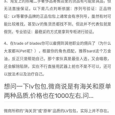
3、淘宝上的陈曦二手奢侈品寄售店里的货品有可能是真品，但
无法直接保证。以下是几点判断依据：序列号验证：正品特
征：LV等奢侈品牌的正品包包上通常会有序列号，虽然有时可
能比较难找，甚至LV的售货员都找不到，但这并不代表包就是
假货。专业验证：最稳妥的方式是拿到专柜进行验证。
4、在trade of blades你可以雇佣到其他职业的佣兵了（为什么
大家都叫Pet呢？），根据你的角色搭配，推荐bard这个万金
油，反正只是帮助自己，那个家伙真是最佳人选，又会唱歌，
还会解除陷阱，实在不行直接用武器上前也不是不可以，还可
以放法术以及治疗自己。
想问一下lv包包,微商说是有海关和原单
两种品质,价格也在1000左右,问...
微商所称的“海关货”或“原单”品质的LV包包，实际上并不存在。