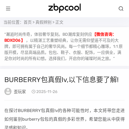
当前位置：
首页
>
真假辨别
> 正文
“邂逅时尚传奇，体验奢华复刻。BD潮库复刻供应
【微信咨询：
BDXD06 】
，以精湛工艺重塑经典，让你无需仰望遥不可及的大
牌，即可拥有属于自己的奢华风尚。每一个细节都精心雕琢，1:1 原
版开模，尽显高端品质。包包、鞋子、衣服、配饰，一应俱全，满
足你对时尚的所有幻想。选择我们，开启你的璀璨时尚之旅。”
BURBERRY包真假lv,以下信息要了解!
歪玩家
2025-11-26
在探讨BURBERRY包真假lv的各种可能性时，本文将带您走进
如何鉴别burberry包包的真假的多彩世界，希望您能从中获得
灵感和知识。