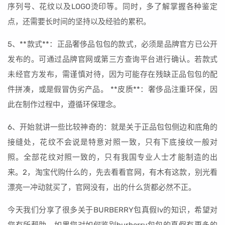
序列号、花纹以及LOGO烫印等。同时，多了解掌握各种鉴定
点，还需要长时间的坚持以及经验的累积。
5、**款式**：正品奢侈品包包的款式，必须是品牌官方已公开
发布的。可通过品牌官网或第三方查询平台进行确认。若款式
未经官方发布，需谨慎对待，因为可能存在残缺正品包包的配
件拼凑，或是假冒伪劣产品。 **皮质**：奢侈品注重环保，因
此在制作过程中，遵循环保理念。
6、开始就讲一些比较神奇的：就是关于正品包包侧边和底角的
接缝处，花纹不会说是特意对照一致，只有下底接纹一般对
照。全部花纹对照一致的，只有我国专业人士才能制造的出
来。2，淘宝代购什么的，先去看看官网，有木有这款，别光看
漂亮一冲动就买了，官网没有，出的什么货都必然不正。
今天我们分享了很多关于BURBERRY包真假lv的知识，希望对