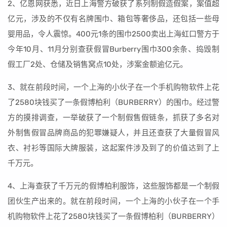
2、亿恩网获悉，近日上海警方破获了系列制假造假案，案值超
亿元，涉及的不仅有名牌围巾、箱包等奢侈品，还包括一些母
婴用品，令人震惊。400元1条的围巾2500卖出上海虹口警方于
今年10月、11月分别查获假冒Burberry围巾300余条、捣毁制
假工厂2处、仓储及销售窝点10处，涉案金额逾亿元。
3、就在前段时间，一个上海的小伙子在一个手机购物软件上花
了2580块钱买了一条假博柏利（BURBERRY）的围巾。经过警
方的摸排调查，一举破获了一个制假售假链条，抓获了多名对
外制售假冒品牌商品的犯罪嫌疑人，并且还查获了大量假冒风
衣、衬衫等国际大牌服装，这起案件涉及到了的价值达到了上
千万元。
4、上海查获了千万元的假博柏利服饰，这些服饰都是一个制假
团伙生产出来的。就在前段时间，一个上海的小伙子在一个手
机购物软件上花了2580块钱买了一条假博柏利（BURBERRY）