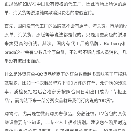
正规品牌如LV在中国没有授权的代工厂，因此市场上所谓的原
单、海关货等说法纯属欺骗消费者的虚假宣传。
首先，国内没有代工厂的品牌就不会有原单、海关货。市场的lv
原单、海关货、原版等等说法都是假的，只是用更高级的说法
来卖更高的价钱。其次，国内有代工厂的品牌，Burberry和
prada这些会有少数几个原单货，不过都不够内部人员消化，几
乎没有流出市面的。
什么是外贸原单-QC货品牌商下的订单数量越多意味着工厂损耗
就越多，比如一件衣服品牌方下100万件的订单，允许1%的残次
率，质检员抽检后合格部分按照合同日期出口成为 “专柜正
品”，而淘汰下来一部分残次品就是我们行内说的“QC货”。
购物时，尤其是在微商购买奢侈品，务必谨慎。LV包包的真伪
辨识需要专业知识，非专业人士很难辨别。建议您在购买时选