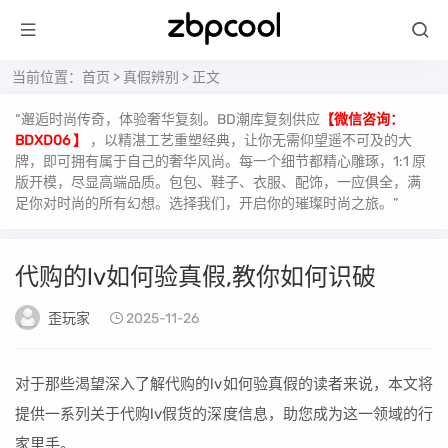
当前位置：
首页
>
真假辨别
> 正文
“邂逅时尚传奇，体验奢华复刻。BD潮库复刻供应
【微信咨询：
BDXD06 】
，以精湛工艺重塑经典，让你无需仰望遥不可及的大
牌，即可拥有属于自己的奢华风尚。每一个细节都精心雕琢，1:1 原
版开模，尽显高端品质。包包、鞋子、衣服、配饰，一应俱全，满
足你对时尚的所有幻想。选择我们，开启你的璀璨时尚之旅。”
代购的lv如何验真假,教你如何识破
歪玩家
2025-11-26
对于那些渴望深入了解代购的lv如何验真假的读者来说，本文将
提供一系列关于代购lv假货的深度信息，助您成为这一领域的行
家里手。