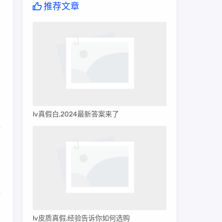
推荐文章
lv真假白,2024最新答案来了
许
设
多
种
lv皮质真假,经验告诉你如何选购