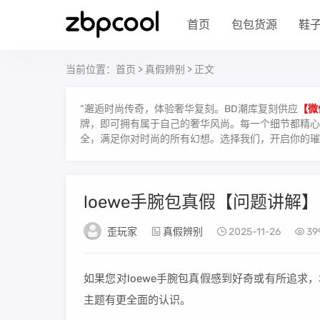
首页
包包货源
鞋
当前位置：
首页
>
真假辨别
> 正文
“邂逅时尚传奇，体验奢华复刻。BD潮库复刻供应
【微
牌，即可拥有属于自己的奢华风尚。每一个细节都精心雕
全，满足你对时尚的所有幻想。选择我们，开启你的璀
loewe手腕包真假【问题讲解】
歪玩家
真假辨别
2025-11-26
39
如果您对loewe手腕包真假感到好奇或有所追求
主题有更全面的认识。