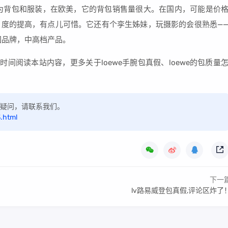
力产品为背包和服装，在欧美，它的背包销售量很大。在国内，可能是价
度的提高，有点儿可惜。它还有个孪生姊妹，玩摄影的会很熟悉—
美国品牌，中高档产品。
时间阅读本站内容，更多关于loewe手腕包真假、loewe的包质量
如有疑问，请联系我们。
.html
下一
lv路易威登包真假,评论区炸了