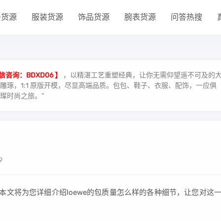
子货源
服装货源
饰品货源
腕表货源
问答热搜
信咨询：BDXD06 】
，以精湛工艺重塑经典，让你无需仰望遥不可及的
琢，1:1 原版开模，尽显高端品质。包包、鞋子、衣服、配饰，一应俱
璨时尚之旅。”
9
，本文将为您详细介绍loewe的包质量怎么样的各种细节，让您对这