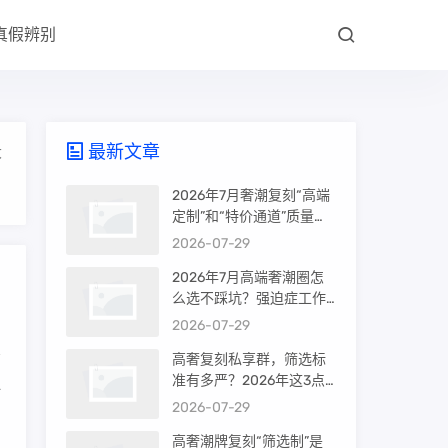
真假辨别
最新文章
大
2026年7月奢潮复刻“高端
定制”和“特价通道”质量差
很多吗？内行人说出真相
2026-07-29
2026年7月高端奢潮圈怎
么选不踩坑？强迫症工作
室的筛选机制是真相还是
2026-07-29
噱头
高奢复刻私享群，筛选标
准有多严？2026年这3点
一
才是真相
2026-07-29
高奢潮牌复刻“筛选制”是