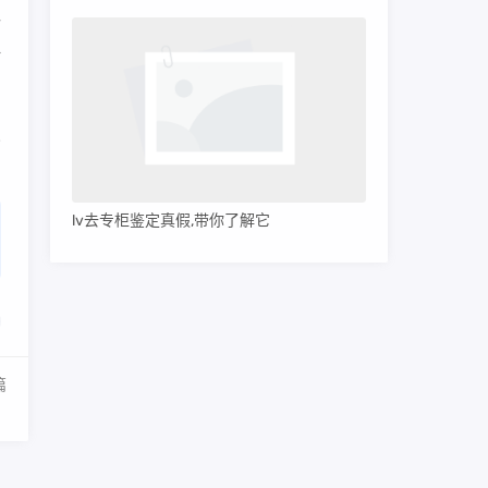
格
—
怎
lv去专柜鉴定真假,带你了解它
篇
！