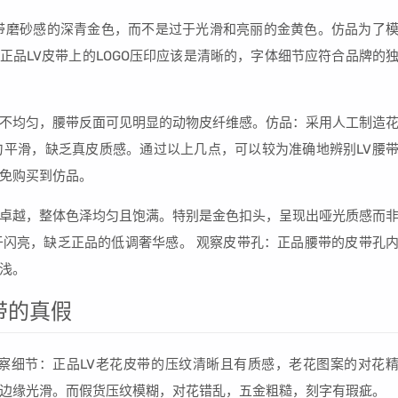
带磨砂感的深青金色，而不是过于光滑和亮丽的金黄色。仿品为了
：正品LV皮带上的LOGO压印应该是清晰的，字体细节应符合品牌的
。
不均匀，腰带反面可见明显的动物皮纤维感。仿品：采用人工制造
平滑，缺乏真皮质感。通过以上几点，可以较为准确地辨别LV腰
免购买到仿品。
卓越，整体色泽均匀且饱满。特别是金色扣头，呈现出哑光质感而
闪亮，缺乏正品的低调奢华感。 观察皮带孔：正品腰带的皮带孔
浅。
带的真假
察细节：正品LV老花皮带的压纹清晰且有质感，老花图案的对花
边缘光滑。而假货压纹模糊，对花错乱，五金粗糙，刻字有瑕疵。