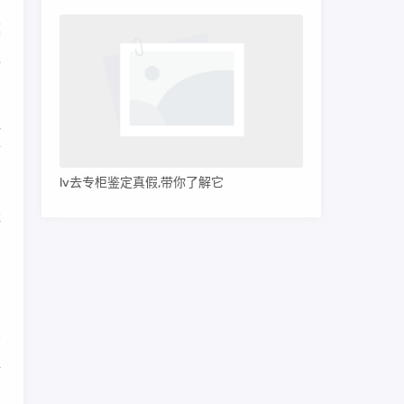
模
独
花
带
lv去专柜鉴定真假,带你了解它
非
内
精