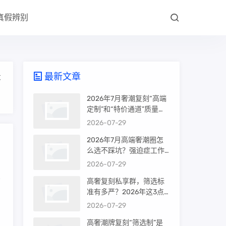
真假辨别
最新文章
大
2026年7月奢潮复刻“高端
定制”和“特价通道”质量差
很多吗？内行人说出真相
2026-07-29
2026年7月高端奢潮圈怎
么选不踩坑？强迫症工作
室的筛选机制是真相还是
2026-07-29
噱头
高奢复刻私享群，筛选标
准有多严？2026年这3点
们
才是真相
2026-07-29
高奢潮牌复刻“筛选制”是