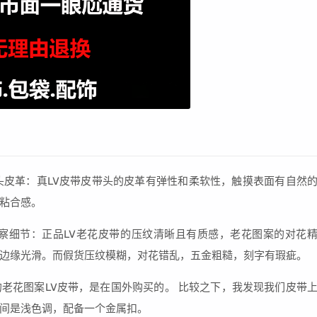
头皮革：真LV皮带皮带头的皮革有弹性和柔软性，触摸表面有自然
粘合感。
察细节：正品LV老花皮带的压纹清晰且有质感，老花图案的对花
边缘光滑。而假货压纹模糊，对花错乱，五金粗糙，刻字有瑕疵。
老花图案LV皮带，是在国外购买的。 比较之下，我发现我们皮带
间是浅色调，配备一个金属扣。