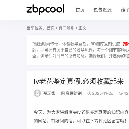
首页
包包货源
鞋
当前位置：
首页
>
真假辨别
> 正文
“邂逅时尚传奇，体验奢华复刻。BD潮库复刻供应
【微
牌，即可拥有属于自己的奢华风尚。每一个细节都精心雕
全，满足你对时尚的所有幻想。选择我们，开启你的璀
lv老花鉴定真假,必须收藏起来
歪玩家
真假辨别
2025-11-26
42
今天，为大家讲解有关lv老花鉴定真假的知识内容，
的网站，有疑问的话，可以在下方评论区留言哦！