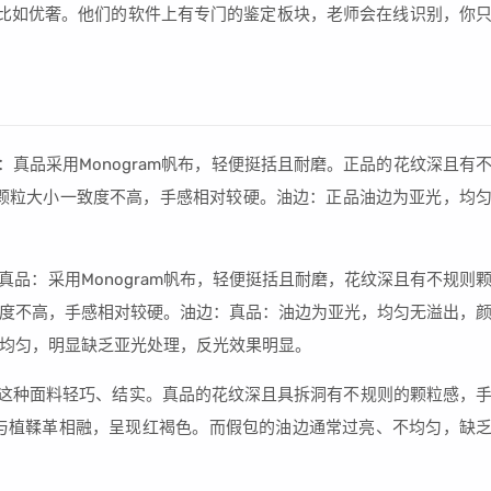
比如优奢。他们的软件上有专门的鉴定板块，老师会在线识别，你
：面料：真品采用Monogram帆布，轻便挺括且耐磨。正品的花纹深且有
颗粒大小一致度不高，手感相对较硬。油边：正品油边为亚光，均
面料：真品：采用Monogram帆布，轻便挺括且耐磨，花纹深且有不规则
度不高，手感相对较硬。油边：真品：油边为亚光，均匀无溢出，
均匀，明显缺乏亚光处理，反光效果明显。
帆布材质，这种面料轻巧、结实。真品的花纹深且具拆洞有不规则的颗粒感，
与植鞣革相融，呈现红褐色。而假包的油边通常过亮、不均匀，缺