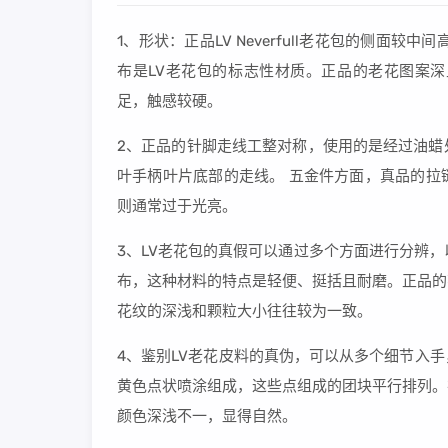
1、形状：正品LV Neverfull老花包的侧面较
布是LV老花包的标志性材质。正品的老花图案
足，触感较硬。
2、正品的针脚走线工整对称，使用的是经过油蜡
叶手柄叶片底部的走线。 五金件方面，真品的拉
则通常过于光亮。
3、LV老花包的真假可以通过多个方面进行分辨，以
布，这种材料的特点是轻便、挺括且耐磨。正品的
花纹的深浅和颗粒大小往往较为一致。
4、鉴别LV老花皮料的真伪，可以从多个细节入
黄色点状喷涂组成，这些点组成的团块平行排列。
颜色深浅不一，显得自然。