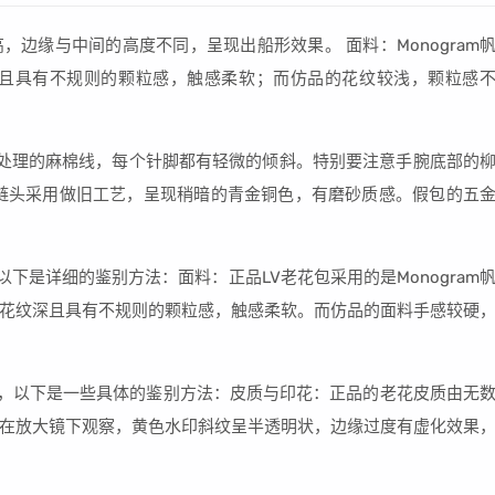
中间高，边缘与中间的高度不同，呈现出船形效果。 面料：Monogram
深且具有不规则的颗粒感，触感柔软；而仿品的花纹较浅，颗粒感
处理的麻棉线，每个针脚都有轻微的倾斜。特别要注意手腕底部的
链头采用做旧工艺，呈现稍暗的青金铜色，有磨砂质感。假包的五
下是详细的鉴别方法：面料：正品LV老花包采用的是Monogram
花纹深且具有不规则的颗粒感，触感柔软。而仿品的面料手感较硬
手，以下是一些具体的鉴别方法：皮质与印花：正品的老花皮质由无
在放大镜下观察，黄色水印斜纹呈半透明状，边缘过度有虚化效果