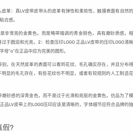
头皮革：真LV皮带皮带头的皮革有弹性和柔软性，触摸表面有自然
粘合感。
会是非常亮的金黄色，而是略带暗调的青金铜色，具有磨砂质感。
于圆润和光亮。2：检查压印LOGO 正品LV皮带的压印LOGO清
母“o”在正品中应为完美的圆形。
辨别，在天然皮革的表面可以看到花纹、毛孔确实存在，并且分布
不明显的毛孔存在，有些花纹也不明显，或者有较规则的人工制造
带磨砂感的深青金色，而不是过于光滑和亮丽的金黄色。仿品为了
：正品LV皮带上的LOGO压印应该是清晰的，字体细节应符合品牌的
。
真假?