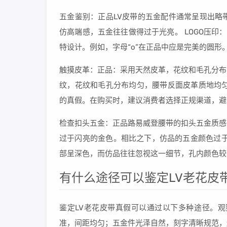
五金鉴别：正品LV皮带的五金配件通常呈现出略
仿高端感，五金往往做得过于光亮。 LOGO压印
特设计。例如，字母“o”在正品中应是完美的圆形
触摸皮革：正品：采用天然皮革，花纹和毛孔分布
纹，花纹和毛孔分布均匀，腰带反面皮革质地均匀
的真假。在购买时，建议消费者选择正规渠道，避
检查扣头五金：正品路易威登腰带的扣头五金质感
过于闪亮的金色。相比之下，仿品的五金颜色过于
部呈深色，而仿品往往忽视这一细节，孔内颜色较
有什么途径可以鉴定LV老花皮
鉴定LV老花皮带真假可以通过以下多种途径。观
准，间距均匀；五金件光泽自然，刻字清晰规范，