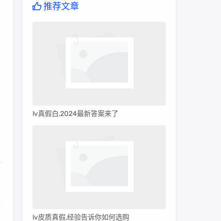
推荐文章
lv真假白,2024最新答案来了
的
精
上
lv皮质真假,经验告诉你如何选购