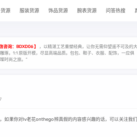
子货源
服装货源
饰品货源
腕表货源
问答热搜
信咨询：BDXD06 】
，以精湛工艺重塑经典，让你无需仰望遥不可及的
琢，1:1 原版开模，尽显高端品质。包包、鞋子、衣服、配饰，一应俱
璨时尚之旅。”
7
如果你对lv老花onthego辨真假的内容感兴趣的话，可以关注我