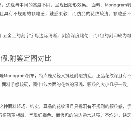
中间高，边缘与中间的高度不同，呈现出船形效果。 面料：Monogram
深且具有不规则的颗粒感，触感柔软；而仿品的花纹较浅，颗粒感
扣五金上的刻字字母边际清晰，刻痕深度均匀；而f包的刻印较为
别真假,附鉴定图对比
皮，而是Monogram帆布，特点是又轻又挺还耐磨抗造，正品花纹深且有
，面料手感较硬，图中f包表面的花纹的深浅、颗粒的大小几乎一致
帆布材质，这种面料轻巧、结实。真品的花纹深且具拆洞有不规则的颗粒感，
与植鞣革相融，呈现红褐色。而假包的油边通常过亮、不均匀，缺