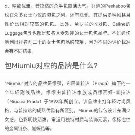
6、精致优雅。普拉达的杀手包简洁大气。芬迪的Peekaboo包
也在众多女士心仪的包包之列。还有蔻驰，其提供多种风格且
性价比相对较高的包包。此外，圣罗兰的Niki包、Celine的
Luggage包等也都是知名且受欢迎的女士包包品牌。不过确切
地列出排名前二十的女士包包品牌较难，因为不同的评价标准
会有不同结果。
包Miumiu对应的品牌是什么?
“Miumiu”对应的品牌是缪缪，它是普拉达（Prada）旗下的一
个年轻副线品牌。缪缪由普拉达家族成员缪西娅·普拉达
（Miuccia Prada）于1993年所创立。该品牌主打年轻时尚风
格，与普拉达的成熟优雅有所区别。Miumiu的包包设计充满少
女感，色彩明快活泼，常运用独特材质与装饰元素，像标志性
的金属链条、蝴蝶结等。