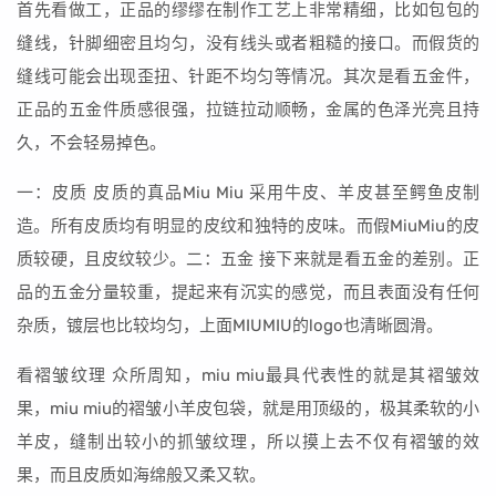
首先看做工，正品的缪缪在制作工艺上非常精细，比如包包的
缝线，针脚细密且均匀，没有线头或者粗糙的接口。而假货的
缝线可能会出现歪扭、针距不均匀等情况。其次是看五金件，
正品的五金件质感很强，拉链拉动顺畅，金属的色泽光亮且持
久，不会轻易掉色。
一：皮质 皮质的真品Miu Miu 采用牛皮、羊皮甚至鳄鱼皮制
造。所有皮质均有明显的皮纹和独特的皮味。而假MiuMiu的皮
质较硬，且皮纹较少。二：五金 接下来就是看五金的差别。正
品的五金分量较重，提起来有沉实的感觉，而且表面没有任何
杂质，镀层也比较均匀，上面MIUMIU的logo也清晰圆滑。
看褶皱纹理 众所周知，miu miu最具代表性的就是其褶皱效
果，miu miu的褶皱小羊皮包袋，就是用顶级的，极其柔软的小
羊皮，缝制出较小的抓皱纹理，所以摸上去不仅有褶皱的效
果，而且皮质如海绵般又柔又软。