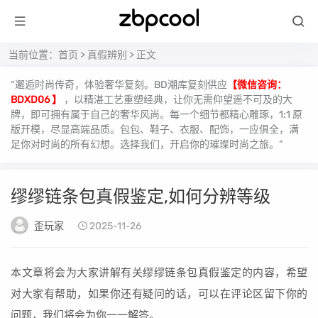
当前位置：
首页
>
真假辨别
> 正文
“邂逅时尚传奇，体验奢华复刻。BD潮库复刻供应
【微信咨询：
BDXD06 】
，以精湛工艺重塑经典，让你无需仰望遥不可及的大
牌，即可拥有属于自己的奢华风尚。每一个细节都精心雕琢，1:1 原
版开模，尽显高端品质。包包、鞋子、衣服、配饰，一应俱全，满
足你对时尚的所有幻想。选择我们，开启你的璀璨时尚之旅。”
缪缪链条包真假鉴定,如何分辨等级
歪玩家
2025-11-26
本文章将会为大家讲解有关缪缪链条包真假鉴定的内容，希望
对大家有帮助，如果你还有疑问的话，可以在评论区留下你的
问题，我们将会为你一一解答。