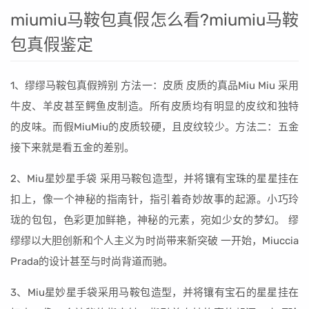
miumiu马鞍包真假怎么看?miumiu马鞍
包真假鉴定
1、缪缪马鞍包真假辨别 方法一：皮质 皮质的真品Miu Miu 采用
牛皮、羊皮甚至鳄鱼皮制造。所有皮质均有明显的皮纹和独特
的皮味。而假MiuMiu的皮质较硬，且皮纹较少。方法二：五金
接下来就是看五金的差别。
2、Miu星妙星手袋 采用马鞍包造型，并将镶有宝珠的星星挂在
扣上，像一个神秘的指南针，指引着奇妙故事的起源。小巧玲
珑的包包，色彩更加鲜艳，神秘的元素，宛如少女的梦幻。 缪
缪缪以大胆创新和个人主义为时尚带来新突破 一开始，Miuccia
Prada的设计甚至与时尚背道而驰。
3、Miu星妙星手袋采用马鞍包造型，并将镶有宝石的星星挂在