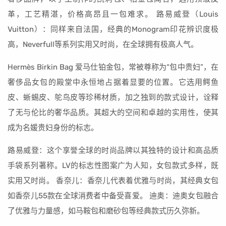
革，工艺精湛，价格高昂且一包难求。 路易威登（Louis
Vuitton）：同样来自法国，经典的Monogram印花辨识度极
高，Neverfull等系列实用又时尚，在全球拥有极高人气。
Hermès Birkin Bag 爱马仕铂金包，常被尊称为“包中贵妇”，在
奢侈品女包的殿堂中永恒地占据着显要的位置。它选用鳄鱼
皮、蜥蜴皮、鸵鸟皮等珍稀材质，加之独到的款式设计，诠释
了无与伦比的奢华品质。其超大的空间和卓越的实用性，使其
成为名媛贵妇身份的标志。
路易威登：这个享誉全球的时尚品牌以其独特的设计和高品质
手袋系列著称。LV的标志性图案广为人知，女包款式多样，既
实用又时尚。 香奈儿：香奈儿代表着优雅与时尚，其经典女包
如香奈儿55款在全球消费者中备受喜爱。 迪奥：迪奥女包融合
了优雅与力量感，如马鞍包和磨砂包等经典款式历久弥新。