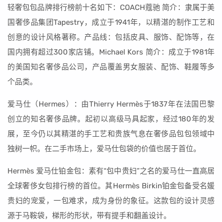
轻奢包包品牌排行榜前十名如下：COACH蔻驰 简介：隶属于美
国奢侈品集团Tapestry，成立于1941年，以精湛的制作工艺和
创意的设计风格著称。产品线：包括皮具、服饰、配饰等，在
国内拥有超过300家店铺。Michael Kors 简介：成立于1981年
的美国知名奢侈品公司，产品覆盖男女服装、配饰、鞋履等多
个品类。
爱马仕（Hermes）：由Thierry Hermès于1837年在法国巴黎
创立的知名奢侈品牌。起初以高级马具起家，经过180年的发
展，至今仍以其精湛的手工艺和贵族气息在奢侈品包包领域中
独树一帜。在二手市场上，爱马仕包袋的价值也居于首位。
Hermès 爱马仕铂金包：素有“包中贵妇”之名的爱马仕一直高居
全球奢侈女包排行榜的首位。其Hermès Birkin铂金包备受名媛
贵妇的宠爱，一包难求，成为身份的象征。这款包的设计灵感
源于马鞍袋，梯形的形状，带有提手和翻盖设计。