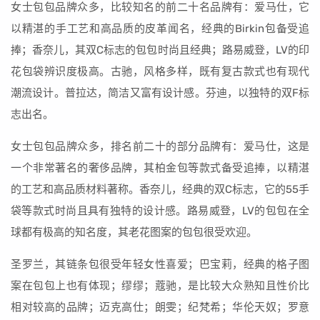
女士包包品牌众多，比较知名的前二十名品牌有：爱马仕，它
以精湛的手工艺和高品质的皮革闻名，经典的Birkin包备受追
捧；香奈儿，其双C标志的包包时尚且经典；路易威登，LV的印
花包袋辨识度极高。古驰，风格多样，既有复古款式也有现代
潮流设计。普拉达，简洁又富有设计感。芬迪，以独特的双F标
志出名。
女士包包品牌众多，排名前二十的部分品牌有：爱马仕，这是
一个非常著名的奢侈品牌，其柏金包等款式备受追捧，以精湛
的工艺和高品质材料著称。香奈儿，经典的双C标志，它的55手
袋等款式时尚且具有独特的设计感。路易威登，LV的包包在全
球都有极高的知名度，其老花图案的包包很受欢迎。
圣罗兰，其链条包很受年轻女性喜爱；巴宝莉，经典的格子图
案在包包上也有体现；缪缪；蔻驰，是比较大众熟知且性价比
相对较高的品牌；迈克高仕；朗雯；纪梵希；华伦天奴；罗意