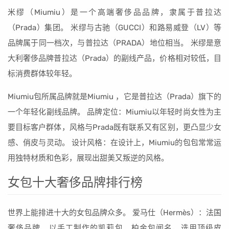
米缪（Miumiu）是一个高端奢侈品品牌，隶属于普拉达
（Prada）集团。 米缪与古驰（GUCCI）和路易威登（LV）等
品牌属于同一档次，与普拉达（PRADA）地位相当。 米缪是意
大利奢侈品牌普拉达（Prada）的副线产品，价格相对较低，目
标消费群体较年轻。
Miumiu包所属品牌就是Miumiu ，它是普拉达（Prada）旗下的
一个年轻化副线品牌。 品牌定位：Miumiu以年轻时尚女性为主
要目标客户群体，风格与Prada既有联系又有区别，更凸显少女
感、俏皮与灵动。 设计风格：在设计上，Miumiu的包包常常运
用独特材质和色彩，展现出甜美又叛逆的风格。
女包十大奢侈品牌排行榜
世界上能排进十大的女包品牌众多。 爱马仕（Hermès）：法国
奢侈品牌，以手工制作的凯莉包、柏金包闻名，选用顶级皮