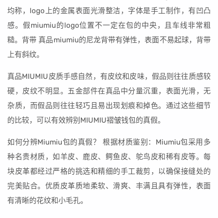
均称，logo上的金属表面光滑整洁，字体是手工制作，有凹凸
感。假miumiu的logo位置不一定在包的中央，且车线非常粗
糙。背带 真品miumiu的尼龙背带有弹性，表面不易起球，背带
上有斜纹。
真品MIUMIU皮质手感自然，有皮纹和皮味，假品则往往质感较
硬，皮纹不明显。五金部件在真品中分量沉重，表面光滑，无
杂质，而假品则往往轻巧且易出现划痕和掉色。通过这些细节
的比较，可以有效辨别MIUMIU褶皱钱包的真假。
如何分辨Miumiu包的真假？ 根据材质鉴别：Miumiu包采用多
种名贵材质，如羊皮、鹿皮、鳄鱼皮、鸵鸟皮和稀有皮等。每
块皮革都经过严格的挑选和精细的手工裁剪，以确保接缝处的
完美贴合。优质皮革质地柔软、滑爽、丰满且具有弹性，表面
有清晰的花纹和小毛孔。