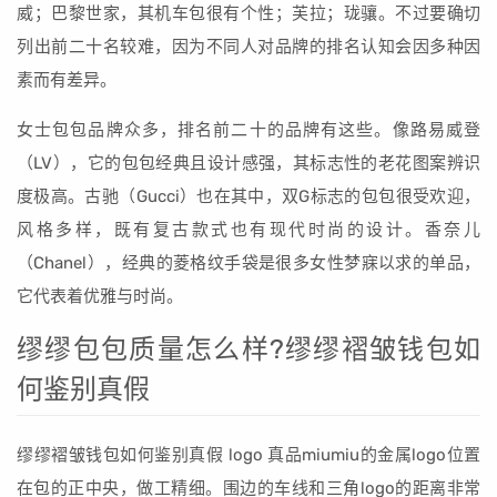
威；巴黎世家，其机车包很有个性；芙拉；珑骧。不过要确切
列出前二十名较难，因为不同人对品牌的排名认知会因多种因
素而有差异。
女士包包品牌众多，排名前二十的品牌有这些。像路易威登
（LV），它的包包经典且设计感强，其标志性的老花图案辨识
度极高。古驰（Gucci）也在其中，双G标志的包包很受欢迎，
风格多样，既有复古款式也有现代时尚的设计。香奈儿
（Chanel），经典的菱格纹手袋是很多女性梦寐以求的单品，
它代表着优雅与时尚。
缪缪包包质量怎么样?缪缪褶皱钱包如
何鉴别真假
缪缪褶皱钱包如何鉴别真假 logo 真品miumiu的金属logo位置
在包的正中央，做工精细。围边的车线和三角logo的距离非常