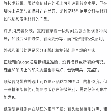
等技术效果。虽然高仿鞋在外观上可能达到较高水平，但在
脚感上通常与正品鞋存在差异，尤其是那些使用高科技材料
如气垫和发泡材料的产品。
许多消费者反映，复刻鞋穿着一段时间后就会出现各种问
题，如鞋底磨损过快、鞋面变形等，而正版鞋则经久耐用。
外观和细节处理是区分正版鞋和复刻鞋最直观的方式。
正版鞋的Logo通常精细且准确，没有模糊或断裂的情况。
鞋盒和吊牌上的印刷质量也非常好，包装精美、完整[]。
顶级复刻鞋在外观上可以与正品达到95%以上的相似度。但
一些精细部位仍可能与原版存在细微差别，需要仔细观察才
能发现。
低端复刻鞋则存在明显的细节问题：鞋头纹路棱角分明，粗