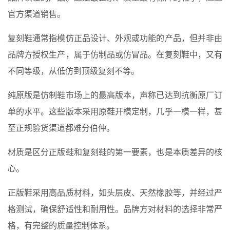
官方渠道销售。
复刻鞋通常指模仿正品设计、外观或功能的产品，但并非由
品牌方授权生产，属于仿制品或仿冒品。在复刻鞋中，又有
不同等级，从低仿到顶级复刻不等。
纯原版是仿制鞋市场上的最高版本，声称已达到抗衡原厂订
单的水平。这些版本采用原鞋开模定制，几乎一模一样，甚
至正规验货渠道都难分伯仲。
材质是区分正版鞋和复刻鞋的第一要素，也是本质差异的核
心。
正版鞋采用高品质材料，如头层皮、天然橡胶等，并经过严
格测试，确保舒适性和耐用性。品牌方对材料的选择非常严
格，有完整的质量控制体系。