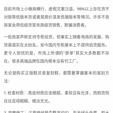
目前市场上小微商横行，虚假文案泛滥，98%以上存在货不
对版等低版本货或者是高价混发低端版本等情况。许多不良
商家会用低级货冒充高级货销售，欺骗消费者。
一些商家声称支持专柜验货，但事实上随着电商的发展，购
货渠道实在太纷乱，如今国内专柜基本上不提供验货服务。
更令人担忧的是，市场上所谓的"原单"其实大多数都不存
在，很多高端品牌在国内根本没有代工厂。
无论是购买正版鞋还是复刻鞋，都需要掌握基本的鉴别方
法：
1. 检查材质：真皮材质应该细腻、柔软且有光泽，而假货则
往往显得粗糙、暗淡无光。
2. 观察做工：注意缝线是否整齐均匀，有无线头外露，胶水