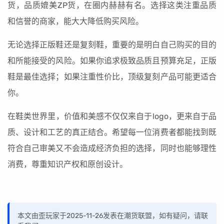
货，品质媲美ZP货，在圈内赫赫有名。选择这类注重品质
和信誉的商家，能大大降低购买风险。
无论选择正版鞋还是复刻鞋，重要的是明白自己购买的目的
和所能接受的风险。如果你追求极致品质且预算充足，正版
鞋是最佳选择；如果注重性价比，顶级复刻产品可能更适合
你。
在鞋类世界里，价值和美感不仅仅来自于logo，更来自于品
质、设计和工艺的真正结合。希望每一位消费者都能找到既
符合自己审美又不会造成经济负担的选择，同时也能够理性
消费，尊重知识产权和原创设计。
本文由歪玩家于2025-11-26发表在潮货联盟，如有疑问，请联