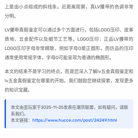
上是由小点组成的斜线条。近距离观察，真LV腰带的色调非常
分明。
LV腰带真假鉴定可以通过多个方面进行，包括LOGO压印、皮革
质地、五金配件以及细节工艺等。LOGO压印：正品LV腰带的
LOGO压印字母非常精致，例如字母O是正圆形。而仿品的压印
通常使用常规字体，字母O可能呈现为普通的椭圆形。
本文的结束不是学习的终点，而是您深入了解lv五金真假鉴定和
lv五金真假鉴定在哪里的开始。我们鼓励您继续探索，发现更多
的知识宝藏。
本文由歪玩家于2025-11-25发表在潮货联盟，如有疑问，请联
系我们。
本文链接：
https://www.hucce.com/post/24249.html