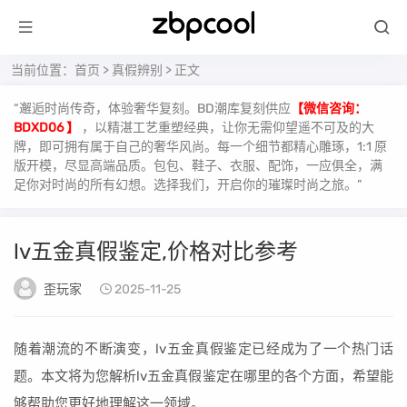
当前位置：
首页
>
真假辨别
> 正文
“邂逅时尚传奇，体验奢华复刻。BD潮库复刻供应
【微信咨询：
BDXD06 】
，以精湛工艺重塑经典，让你无需仰望遥不可及的大
牌，即可拥有属于自己的奢华风尚。每一个细节都精心雕琢，1:1 原
版开模，尽显高端品质。包包、鞋子、衣服、配饰，一应俱全，满
足你对时尚的所有幻想。选择我们，开启你的璀璨时尚之旅。”
lv五金真假鉴定,价格对比参考
歪玩家
2025-11-25
随着潮流的不断演变，lv五金真假鉴定已经成为了一个热门话
题。本文将为您解析lv五金真假鉴定在哪里的各个方面，希望能
够帮助您更好地理解这一领域。