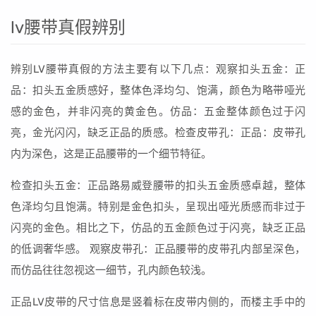
lv腰带真假辨别
辨别LV腰带真假的方法主要有以下几点：观察扣头五金：正
品：扣头五金质感好，整体色泽均匀、饱满，颜色为略带哑光
感的金色，并非闪亮的黄金色。仿品：五金整体颜色过于闪
亮，金光闪闪，缺乏正品的质感。检查皮带孔：正品：皮带孔
内为深色，这是正品腰带的一个细节特征。
检查扣头五金：正品路易威登腰带的扣头五金质感卓越，整体
色泽均匀且饱满。特别是金色扣头，呈现出哑光质感而非过于
闪亮的金色。相比之下，仿品的五金颜色过于闪亮，缺乏正品
的低调奢华感。 观察皮带孔：正品腰带的皮带孔内部呈深色，
而仿品往往忽视这一细节，孔内颜色较浅。
正品LV皮带的尺寸信息是竖着标在皮带内侧的，而楼主手中的