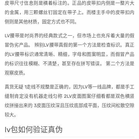
皮带尺寸信息则是横着标注的。正品的皮带扣内侧是一整片大
的金属，用三颗螺丝钉固定在带子上。而楼主手中的皮带扣内
侧则是其他材质，固定方式也不同。
LV腰带是时尚界的经典款式之一，但市场上也充斥着大量的假
冒伪劣产品。 辨别LV腰带真假的第一个方法是检查标识。真正
的LV腰带标识通常清晰、精细，字母和图案明显，而假冒产品
的标识往往模糊、不清楚，甚至存在拼写错误。 第二个方法是
观察皮质。
真货无疑 1走线不规整是正确的，因为LV等一线品牌，都是手工
缝制肯定没有机器走线匀称 2LV皮面图案仔细看都是双色横竖
纹拼接出来的 3皮面压纹深且压纹底部成平面，压纹间松散空隙
较大。
lv包如何验证真伪