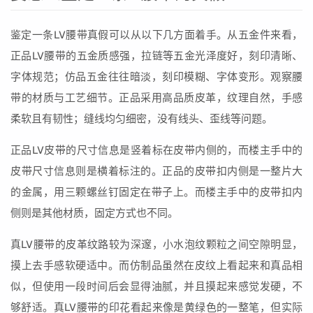
鉴定一条LV腰带真假可以从以下几方面着手。从五金件来看，
正品LV腰带的五金质感强，拉链等五金光泽度好，刻印清晰、
字体规范；仿品五金往往暗淡，刻印模糊、字体变形。观察腰
带的材质与工艺细节。正品采用高品质皮革，纹理自然，手感
柔软且有韧性；缝线均匀细密，没有线头、歪线等问题。
正品LV皮带的尺寸信息是竖着标在皮带内侧的，而楼主手中的
皮带尺寸信息则是横着标注的。正品的皮带扣内侧是一整片大
的金属，用三颗螺丝钉固定在带子上。而楼主手中的皮带扣内
侧则是其他材质，固定方式也不同。
真LV腰带的皮革纹路较为深邃，小水泡纹颗粒之间空隙明显，
摸上去手感软硬适中。而仿制品虽然在皮纹上看起来和真品相
似，但使用一段时间后会显得油腻，并且摸起来感觉发硬，不
够舒适。真LV腰带的印花看起来像是黄绿色的一整笔，但实际