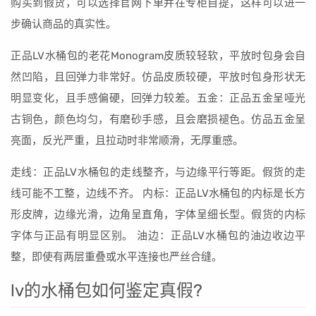
购买到假货，可以选择官网下单并在专柜自提，这样可以进一
步确认商品的真实性。
正品LV水桶包的老花Monogram皮质较轻软，平放时包身会自
然凹陷，且回弹力非常好。仿品皮质较硬，平放时包身形状无
明显变化，且手感偏硬，回弹力较差。五金：正品五金呈哑光
古铜色，颜色均匀，有磨砂手感，且会磨损褪色。仿品五金呈
亮面，反光严重，且拉动时非常顺滑，无厚重感。
走线：正品LV水桶包的走线整齐，与边缘平行等距。假货的走
线可能不工整，边线不齐。 内标：正品LV水桶包的内标是长方
形皮牌，边缘光滑，边角呈直角，字体呈细长型。假货的内标
字体与正品有明显区别。 油边：正品LV水桶包的油边收边平
整，即使有两层重叠或水平连接也严丝合缝。
lv的水桶包如何鉴定真假?