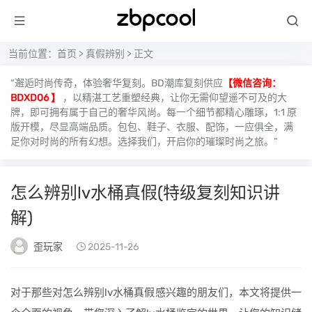
当前位置：
首页
>
真假辨别
> 正文
“邂逅时尚传奇，体验奢华复刻。BD潮库复刻供应
【微信咨询：
BDXD06 】
，以精湛工艺重塑经典，让你无需仰望遥不可及的大
牌，即可拥有属于自己的奢华风尚。每一个细节都精心雕琢，1:1 原
版开模，尽显高端品质。包包、鞋子、衣服、配饰，一应俱全，满
足你对时尚的所有幻想。选择我们，开启你的璀璨时尚之旅。”
怎么辨别lv水桶真假(特级复刻知识讲
解)
歪玩家
2025-11-26
对于那些对怎么辨别lv水桶真假感兴趣的朋友们，本文将提供一