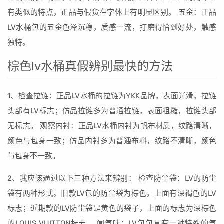
有类似的特点，正品与假货在字体上有明显区别。 五金：正品
LV水桶包的五金色泽沉稳，质感一流，打磨得恰到好处，触感
独特。
棕色lv水桶真假辨别最快的方法
1、检查拉链：正品LV水桶的拉链为YKK品牌，表面光滑，拉链
头部有LV标志；仿品拉链多为普通拉链，表面粗糙，拉链头部
无标志。 观察内衬：正品LV水桶内衬为帆布材质，纹路清晰，
颜色与包身一致；仿品内衬多为普通布料，纹路不清晰，颜色
与包身不一致。
2、我应该通过以下三种方法来辨别： 检查防尘袋：LV的防尘
袋有两种形式。旧款LV包的防尘袋为棕色，上面有深褐色的LV
标志；近期款的LV防尘袋是黄色的袋子，上面的标志为深棕色
的LOUIS VUITTON标志。 闻气味：LV包包具有一种特殊的气