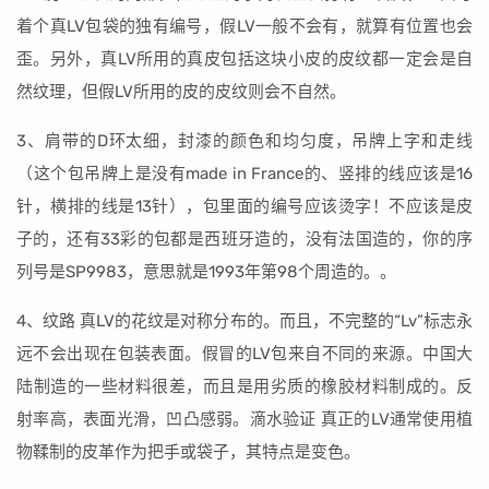
着个真LV包袋的独有编号，假LV一般不会有，就算有位置也会
歪。另外，真LV所用的真皮包括这块小皮的皮纹都一定会是自
然纹理，但假LV所用的皮的皮纹则会不自然。
3、肩带的D环太细，封漆的颜色和均匀度，吊牌上字和走线
（这个包吊牌上是没有made in France的、竖排的线应该是16
针，横排的线是13针），包里面的编号应该烫字！不应该是皮
子的，还有33彩的包都是西班牙造的，没有法国造的，你的序
列号是SP9983，意思就是1993年第98个周造的。。
4、纹路 真LV的花纹是对称分布的。而且，不完整的“Lv”标志永
远不会出现在包装表面。假冒的LV包来自不同的来源。中国大
陆制造的一些材料很差，而且是用劣质的橡胶材料制成的。反
射率高，表面光滑，凹凸感弱。滴水验证 真正的LV通常使用植
物鞣制的皮革作为把手或袋子，其特点是变色。