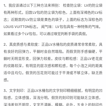
1、我应该通过以下三种方法来辨别： 检查防尘袋：LV的防尘袋
有两种形式。旧款LV包的防尘袋为棕色，上面有深褐色的LV标
志；近期款的LV防尘袋是黄色的袋子，上面的标志为深棕色的
LOUIS VUITTON标志。 闻气味：LV包包具有一种特殊的气味。
如果看过多个LV包包，可以通过嗅觉判断手袋的真假。
2、真皮质感与柔软度：正品LV水桶包的皮质通常非常柔软，具
有良好的回弹力，平躺时会自然塌陷。而假货则手感偏硬，平
躺时无明显形变，回弹力较差。皮纹与颗粒感：正品LV老花皮
的纹路较深，有明显的层次感和颗粒感，每个小泡之间的距离
适中且均匀。假货的压花则可能过于平滑或不够立体，缺乏质
感。
3、文字刻印：正品LV水桶包的文字刻印精细细腻，有明显的凹
陷感，立体感强，深浅分明。假货的刻印则可能缺乏立体感，
深浅差别不明显，文字不清晰、模糊。此外，五金上的刻印也