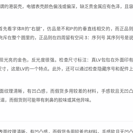
谓的港装壳，电镀表壳颜色偏浅或偏深，缺乏贵金属应有色泽，且
们首先看字体R的“右腿”，仿品是不和P的的垂直线相交的，而正品
充斥在整个圆里的，正品则在四周留有空间 3：序列号 其序列号是
现光亮的金色，反光度很强。检查尺寸标注：真LV包包在外面印
有包包尺寸，这是LV的一个特点。此外，还可以通过检查隐藏序号和配件
表面纹理清晰，有凹凸感，而假货多用较差的材料，手感软且无凹
味道，而假货则可能带有刺鼻的胶味或其他异味。
，表面纹理清晰，有凹凸感，而假货多用较差的材料，手感软且无凹