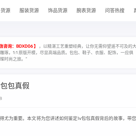
子货源
服装货源
饰品货源
腕表货源
问答热搜
信咨询：BDXD06 】
，以精湛工艺重塑经典，让你无需仰望遥不可及的
琢，1:1 原版开模，尽显高端品质。包包、鞋子、衣服、配饰，一应俱
璨时尚之旅。”
v包包真假
8
变得尤为重要。本文将为您讲述如何鉴定lv包包真假背后的故事，带