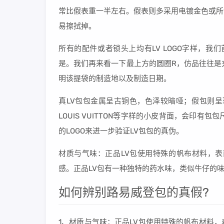
常比假表重一半左右。假表则多采用电镀金色或所
易擦拭掉。
所有的配件或者锁头上均有LV LOGO字样，我
是。我们再来看一下最上方的圆圈R，仿品往往是
明该提袋的制造地以及制造日期。
真LV包包金属呈古铜色，色泽较暗哑；假包则呈
LOUIS VUITTON等字样的小皮背面，会印
的LOGO来进一步验证LV包包的真伪。
材质与气味：正品LV包使用特殊的帆布材料，
感。正品LV包有一种独特的药水味，类似牛仔的
如何辨别路易威登包的真假?
1、材质与气味：正品LV包使用特殊的帆布材料