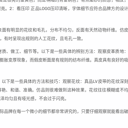
不会是很亮的金黄色，而是稍暗的青金铜色，有点磨砂的质感，相反
亮。2：看压印 正品LOGO压印清晰，字体细节应符合品牌方的设
表面有明显的花纹和毛孔，分布不均匀，反面有天然动物纤维。仿
，有时呈现出规则的人工花纹，且毛孔一致。
材质、做工、细节等。以下是一些具体的辨别方法：观察皮革质地
膨胀变厚现象，而假皮断面是有规则的纺布纤维。真皮具有良好的
。以下是一些具体的方法和技巧：观察花纹：真品LV皮带的花纹深
上去鲜艳、和谐、准确。仿品则很难做到这种效果，花纹往往模糊或不
色泽均匀且有哑光感，不会过于闪亮。
际品牌在每一个微小的细节都非常讲究的，只要仔细观察就能看出