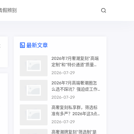
真假辨别
最新文章
大
2026年7月奢潮复刻“高端
定制”和“特价通道”质量差
很多吗？内行人说出真相
2026-07-29
2026年7月高端奢潮圈怎
么选不踩坑？强迫症工作
室的筛选机制是真相还是
2026-07-29
噱头
高奢复刻私享群，筛选标
准有多严？2026年这3点
您
才是真相
2026-07-29
高奢潮牌复刻“筛选制”是