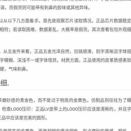
味道，而假货则可能带有刺鼻的胶味或其他异味。
以从以下几方面着手。首先是观察芯片读取情况，正品芯片数据稳
相符；若读取困难、数据紊乱，大概率是假货。其次查看包包外观
。从五金件来看，正品五金光泽自然，拉链顺滑，刻字清晰且字体
字模糊、深浅不一或字体怪异。材质方面，正品使用的皮革质感柔
硬，气味刺鼻。
细.
带磨砂感的青金色，而不是过于明亮的金黄色。仿制品则往往为了
检查LOGO压印：正品LV皮带上的LOGO压印应该是清晰的，并且
正品中应该是完美的圆形。