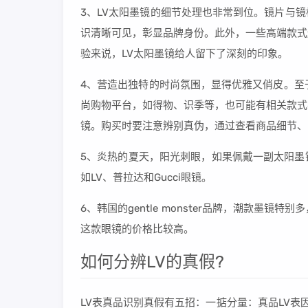
3、LV太阳墨镜的细节处理也非常到位。镜片与
识清晰可见，彰显品牌身份。此外，一些高端款式
验来说，LV太阳墨镜给人留下了深刻的印象。
4、营造出独特的时尚氛围，显得优雅又俏皮。至
尚购物平台，如得物、识季等，也可能有相关款式
镜。购买时要注意辨别真伪，通过查看商品细节、
5、炎热的夏天，阳光刺眼，如果佩戴一副太阳墨
如LV、普拉达和Gucci眼镜。
6、韩国的gentle monster品牌，潮款墨
这款眼镜的价格比较高。
如何分辨LV的真假?
LV表真品识别真假有五招：一掂分量：真品LV