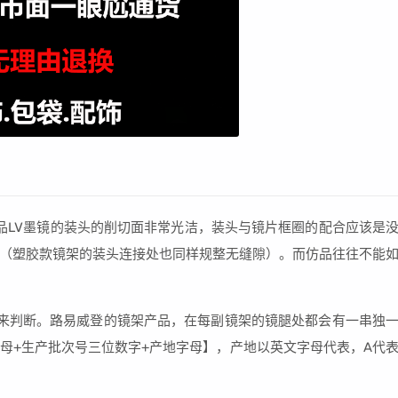
正品LV墨镜的装头的削切面非常光洁，装头与镜片框圈的配合应该是
（塑胶款镜架的装头连接处也同样规整无缝隙）。而仿品往往不能
来判断。路易威登的镜架产品，在每副镜架的镜腿处都会有一串独
母+生产批次号三位数字+产地字母】，产地以英文字母代表，A代