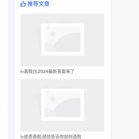
推荐文章
lv真假白,2024最新答案来了
没
如
一
表
lv皮质真假,经验告诉你如何选购