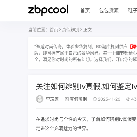
首页
包包货源
鞋
当前位置：
首页
>
真假辨别
> 正文
“邂逅时尚传奇，体验奢华复刻。BD潮库复刻供应
【微
牌，即可拥有属于自己的奢华风尚。每一个细节都精心雕
全，满足你对时尚的所有幻想。选择我们，开启你的璀
关注如何辨别lv真假,如何鉴定l
歪玩家
真假辨别
2025-11-26
43
在追求时尚与个性的今天，了解如何辨别lv真假
走进这个充满魅力的世界。