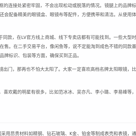
镜框的连接处紧密牢固，不会出现松动或脱落的情况。镜腿上的品牌
还会配备精美的眼镜盒、眼镜布等配件，方便携带和清洁。从使用
于同款，在LV官方线上商城、线下专卖店都有可能找到。一些大型
在售。在二手交易平台，像闲鱼等，说不定能淘到成色不错的同款
品牌标识、包装等方面，确保买到正品。
镜出门，那再也不怕大太阳了。大家一定喜欢高档名牌太阳眼镜，
镜特别多，喜欢戴的明星有很多，比如范冰冰、吴亦凡、李小璐、李易峰等
表因采用昂贵材料如精钢、钻石玻璃、K金、铂金等制成表壳和表镜，