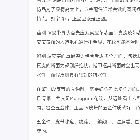
看五金 请点击输入图片描述 通常，正品的五金
仿品为了显得高大上，五金配件通常会做的圆润锃
特点。如字母o，正品应该是正圆。
鉴别LV皮带真伪首先应观察皮革表面：真皮皮带
皮带表面的人造毛孔通常不明显，花纹可能不清晰
辨别LV皮带的真假需要综合考虑多个方面，包括
真皮的断面为规则纤维状，指甲抠其断面时会出现
水性，而假皮则具有较好的抗水性。
在鉴别LV皮带的真伪时，需要综合考虑多个方面
且清晰，尤其是Monogram花纹，从远处看
匀。检查五金件：正品LV皮带的五金件质感好，
五金件，皮带味道，纹路、、缝线、、注意看，国
绽的。