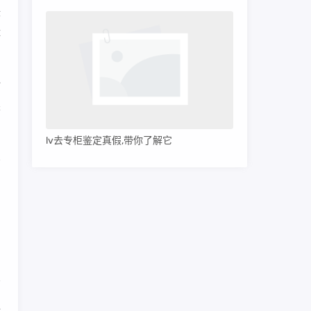
标
体
时
墨
lv去专柜鉴定真假,带你了解它
比
，
通