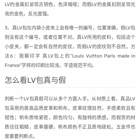
LV的金属扣呈现古铜色，色泽暗哑；而假LV的金属扣则呈现光
亮的金色，反光度强。
3、真LV包在内袋小皮夹上会有唯一的编号，位置准确，假LV包
则没有这个编号，或者位置不对。真LV所用的皮料，包括这个
小皮夹，都一定会有自然的皮纹，而假LV的皮纹则不自然。方
法6：观察印字 真LV包上的“Louls Vultton Parls made in
France”字样的印刷比较浅，字迹规范平均。
怎么看LV包真与假
判断一个LV包真假可以从多个方面入手。从材质上看，真品LV
包采用的是高品质皮革和帆布，皮革纹理自然，手感柔软且有
韧性；帆布质地紧密，颜色均匀，有独特的质感。而假货的材
质往往粗糙，皮革僵硬，帆布颜色不正且质地疏松。五金件也
是重要判断点。