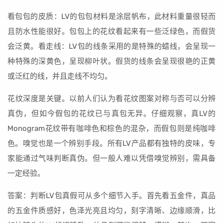
看包包的皮质：LV的包包材料是涂层帆布，此材料重量很轻而
且防水性能很好。包包上的花纹看起来有一些泛绿色，而假货
会泛黄。看走线：LV包的线条采用的是特殊的蜡线，会呈现一
种特殊的深黄色，呈现柳叶状。假货的线条会呈现很艳的正黄
或泛红的线，并且走线不均匀。
花纹深度是关键。以前人们认为看花纹图案对称与否可以分辨
真伪，但如今假包的花纹已与真包无异。仔细观察，真LV的
Monogram花纹带有咖啡色和棕色的混杂，而假包则是纯咖啡
色。嗅觉也是一个辨别手段。所有LV产品都有独特的皮味，专
家能通过气味判断真伪。但一般人难以凭借嗅觉辨别，需具备
一定经验。
答案：判断LV包真假可从多个细节入手。首先看五金件，真品
的五金件质感好，色泽光亮且均匀，刻字清晰、边缘顺滑，比