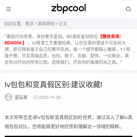
当前位置：
首页
>
真假辨别
> 正文
“邂逅时尚传奇，体验奢华复刻。BD潮库复刻供应
【微信咨询：
BDXD06 】
，以精湛工艺重塑经典，让你无需仰望遥不可及的大
牌，即可拥有属于自己的奢华风尚。每一个细节都精心雕琢，1:1 原
版开模，尽显高端品质。包包、鞋子、衣服、配饰，一应俱全，满
足你对时尚的所有幻想。选择我们，开启你的璀璨时尚之旅。”
lv包包和变真假区别:建议收藏!
歪玩家
2025-11-25
本文将带您走进lv包包和变真假区别的世界，通过深入了解lv真
假包包对比，您将能够更好地欣赏和理解这一领域的精粹。