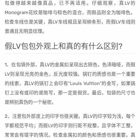
包做得越来越像真品，已不再适用。仔细观察，真LV的
Monogram花纹是咖啡与棕色的混合，而假品则全为咖啡色。
检查车线也是关键，真LV车线粗且呈现柳条形，而假LV车线则
普通且无明显纹理。
假LV包包外观上和真的有什么区别?
1、在包袋外部，真LV的金属扣呈现出古铜色，色泽暗哑，而假
LV则呈现光亮的金色，反光度较强。锅钉的质感也是一个重要
的线索，真LV的锅钉上会印有“Louls Vultton”的金写，如果锅
钉上没有或印的是简写，那一定是假货。最后，包袋的尺寸也
是辨别真伪的一个秘密。
2、注意包外部皮上的印字也很关键。真LV的印字较为浅，每个
字都规范平均；而假LV的印字则行距不规整，且字体不工整，
常常会有错字的情况。检查金属扣的颜色和质感也很重要。真