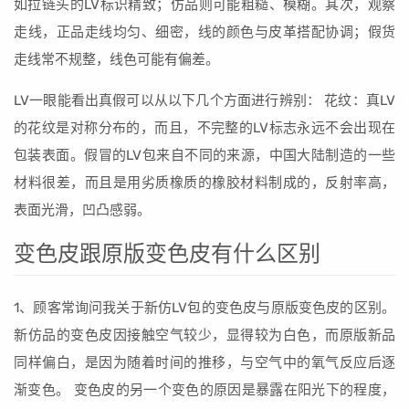
如拉链头的LV标识精致；仿品则可能粗糙、模糊。其次，观察
走线，正品走线均匀、细密，线的颜色与皮革搭配协调；假货
走线常不规整，线色可能有偏差。
LV一眼能看出真假可以从以下几个方面进行辨别： 花纹：真LV
的花纹是对称分布的，而且，不完整的LV标志永远不会出现在
包装表面。假冒的LV包来自不同的来源，中国大陆制造的一些
材料很差，而且是用劣质橡质的橡胶材料制成的，反射率高，
表面光滑，凹凸感弱。
变色皮跟原版变色皮有什么区别
1、顾客常询问我关于新仿LV包的变色皮与原版变色皮的区别。
新仿品的变色皮因接触空气较少，显得较为白色，而原版新品
同样偏白，是因为随着时间的推移，与空气中的氧气反应后逐
渐变色。 变色皮的另一个变色的原因是暴露在阳光下的程度，