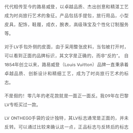
代代相传至今的路易威登，以卓越品质、杰出创意和精湛工艺
成为时尚旅行艺术的象征。产品包括手提包，旅行用品，小型
皮具，配饰，鞋履，成衣，腕表，高级珠宝及个性化订制服务
等。
对于LV手包外侧的皮面，由于采用整张皮料，当包被打开时，
可以看到正面的品牌标识，其文字是正确的，而非“反的”。 自
1854年创立以来，路易威登（Louis Vuitton）品牌一直秉承着
卓越品质、创新设计和精细工艺，成为了时尚旅行艺术的标
志。
不是假的！零几年的老花款就是一面正一面反。我09年在巴黎
LV专柜买过一款。
LV ONTHEGO手袋的设计独特，其LV标志通常是正面的，并未
反转。可以通过比较来确认这一点，正品标志与反转后的标志