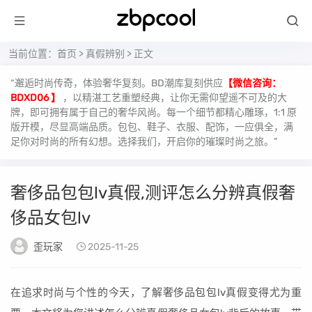
当前位置：
首页
>
真假辨别
> 正文
“邂逅时尚传奇，体验奢华复刻。BD潮库复刻供应
【微信咨询：
BDXD06 】
，以精湛工艺重塑经典，让你无需仰望遥不可及的大
牌，即可拥有属于自己的奢华风尚。每一个细节都精心雕琢，1:1 原
版开模，尽显高端品质。包包、鞋子、衣服、配饰，一应俱全，满
足你对时尚的所有幻想。选择我们，开启你的璀璨时尚之旅。”
奢侈品包包lv真假,测评怎么分辨真假奢
侈品女包lv
歪玩家
2025-11-25
在追求时尚与个性的今天，了解奢侈品包包lv真假变得尤为重