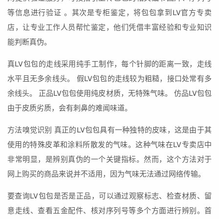
等信息进行验证 。其次是专柜鉴定，将包包拿到LV官方专卖
店，让专业工作人员帮忙鉴定，他们凭借丰富经验和专业知识
能判断真伪。
真LV包包的走线采用纯手工制作，每个针脚的距离一致，走线
水平且无多余线头。 假LV包包的走线较为粗糙，接口处常有多
余线头。 正品LV包包使用纯皮材质，无特殊气味。 仿品LV包包
由于皮质劣质，会有刺鼻的难闻味道。
方法嗅觉识别 真正的LV包包具有一种独特的皮味，这是由于其
使用的特殊皮革和涂料所散发的气味。这种气味在LV专卖店中
非常明显，是辨别真伪的一个关键指标。然而，这个方法对于
网上购买的商品来说并不适用，因为气味无法通过网络传输。
要查询LV包包是否是正品，可以通过观察标志、检查材质、留
意走线、查看五金配件、核对序列号等多个方面进行辨别。首